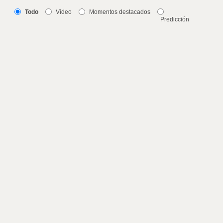
Todo
Video
Momentos destacados
Predicción