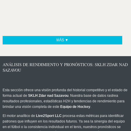
MÁS ▼
ANÁLISIS DE RENDIMIENTO Y PRONÓSTICOS: SKLH ZDAR NAD
SAZAVOU
Esta sección ofrece una visión profunda del historial competitivo y el estado de
forma actual de
SKLH Zdar nad Sazavou
. Nuestra base de datos rastrea
resultados profesionales, estadísticas H2H y tendencias de rendimiento para
brindar una visión completa de este
Equipo de Hockey
.
El motor analítico de
Live2Sport LLC
procesa estas métricas para identificar
patrones que influyen en los resultados futuros. Ya sea la sinergia del equipo
en el fútbol o la consistencia individual en el tenis, nuestros pronósticos se