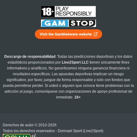
Descargo de responsabilidad
: Todas las predicciones deportivas y los datos
estadísticos proporcionados por
Live2Sport LLC
tienen únicamente fines
informativos y analíticos. No garantizamos ninguna ganancia financiera ni
resultados específicos. Las apuestas deportivas implican un riesgo
significativo; por favor, juegue de forma responsable y solo con fondos que
pueda permitirse perder. Si usted o alguien que conoce tiene problemas con la
adicción al juego, comuníquese con organizaciones de apoyo profesional de
inmediato.
18+
Derechos de autor © 2010-2026
Todos los derechos reservados - Donnael Sport (Live2Sport)