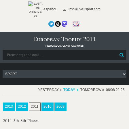
español
info@live2sport.com
European Trophy 2011
resultados, clasificaciones
YESTERDAY
TODAY
TOMORROW
08/08 21:25
2013
2012
2011
2010
2009
2011 5th-8th Places