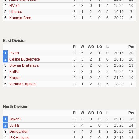
4
HV 71
8
3
0
1
4
15:21
10
5
Liberec
8
1
2
0
5
16:19
7
6
Kometa Brno
8
1
1
0
6
20:27
5
East Division
Pl
W
WO
LO
L
Pts
1
Plzen
8
5
2
1
0
30:16
20
2
Ceske Budejovice
8
5
2
1
0
26:15
20
3
Slovan Bratislava
8
3
2
0
3
25:20
13
4
KalPa
8
3
0
3
2
19:21
12
5
Karpat
8
1
2
3
2
21:23
10
6
Vienna Capitals
8
1
2
0
5
18:30
7
North Division
Pl
W
WO
LO
L
Pts
1
Jokerit
8
6
0
0
2
29:18
18
2
Lulea
8
4
1
0
3
23:21
14
3
Djurgarden
8
4
0
1
3
25:20
13
4
IFK Helsinki
8
3
2
0
3
24:19
13