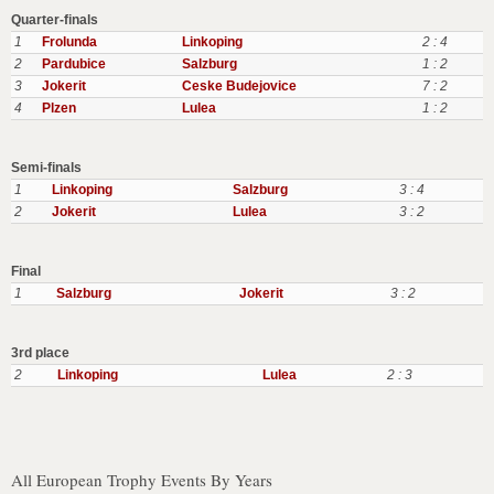
Quarter-finals
1
Frolunda
Linkoping
2 : 4
2
Pardubice
Salzburg
1 : 2
3
Jokerit
Ceske Budejovice
7 : 2
4
Plzen
Lulea
1 : 2
Semi-finals
1
Linkoping
Salzburg
3 : 4
2
Jokerit
Lulea
3 : 2
Final
1
Salzburg
Jokerit
3 : 2
3rd place
2
Linkoping
Lulea
2 : 3
All European Trophy Events By Years