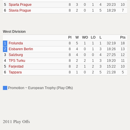
5
Sparta Prague
8
3
0
1
4
20:23
10
6
Slavia Prague
8
2
0
1
5
18:29
7
West Division
Pl
W
WO
LO
L
Pts
1
Frolunda
8
5
1
1
1
32:19
18
2
Eisbaren Berlin
8
4
0
1
3
18:26
13
3
Salzburg
8
4
0
0
4
27:25
12
4
TPS Turku
8
2
2
1
3
19:20
11
5
Farjestad
8
2
1
2
3
15:22
10
6
Tappara
8
1
0
2
5
21:28
5
Promotion ~ European Trophy (Play Offs)
2011 Play Offs