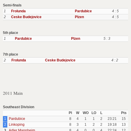
Semi-finals
1
Frolunda
Pardubice
4 : 5
2
Ceske Budejovice
Plzen
4 : 5
5th place
1
Pardubice
Plzen
5 : 3
7th place
2
Frolunda
Ceske Budejovice
4 : 2
2011 Main
Southeast Division
Pl
W
WO
LO
L
Pts
1
Pardubice
8
4
1
1
2
23:21
15
2
Linkoping
8
3
1
2
2
19:18
13
3
Adler Mannheim
8
4
0
0
4
22:24
12