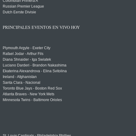
Colombian Primera A
Russian Premier League
Dutch Eerste Divisie
PRINCIPALES EVENTOS EN VIVO HOY
Plymouth Argyle - Exeter City
Rafael Jodar - Arthur Fils
Diana Shnaider - Iga Swiatek
Luciano Darderi - Brandon Nakashima
Ekaterina Alexandrova - Elina Svitolina
Ireland - Afghanistan
Santa Clara - Nacional
Toronto Blue Jays - Boston Red Sox
Atlanta Braves - New York Mets
Minnesota Twins - Baltimore Orioles
St. Louis Cardinals - Philadelphia Phillies