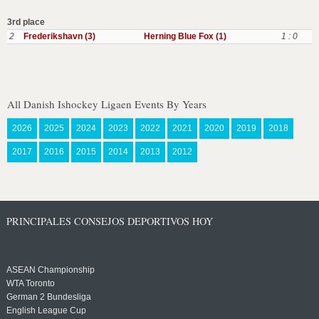
3rd place
2
Frederikshavn (3)
Herning Blue Fox (1)
1 : 0
All Danish Ishockey Ligaen Events By Years
2026
2025
2024
2023
2022
2021
2020
2019
2018
2017
2016
2015
2014
2013
2012
PRINCIPALES CONSEJOS DEPORTIVOS HOY
ASEAN Championship
WTA Toronto
German 2 Bundesliga
English League Cup