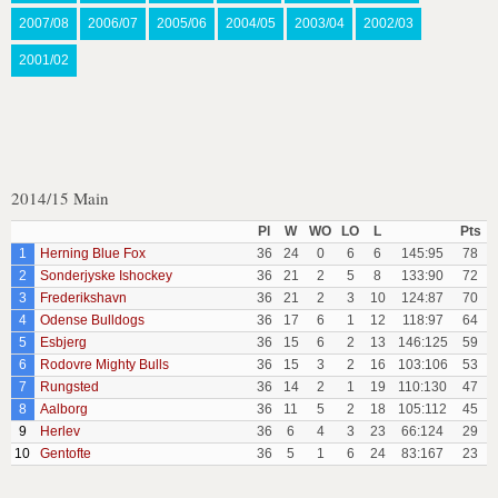
2007/08
2006/07
2005/06
2004/05
2003/04
2002/03
2001/02
2014/15 Main
Pl
W
WO
LO
L
Pts
1
Herning Blue Fox
36
24
0
6
6
145:95
78
2
Sonderjyske Ishockey
36
21
2
5
8
133:90
72
3
Frederikshavn
36
21
2
3
10
124:87
70
4
Odense Bulldogs
36
17
6
1
12
118:97
64
5
Esbjerg
36
15
6
2
13
146:125
59
6
Rodovre Mighty Bulls
36
15
3
2
16
103:106
53
7
Rungsted
36
14
2
1
19
110:130
47
8
Aalborg
36
11
5
2
18
105:112
45
9
Herlev
36
6
4
3
23
66:124
29
10
Gentofte
36
5
1
6
24
83:167
23