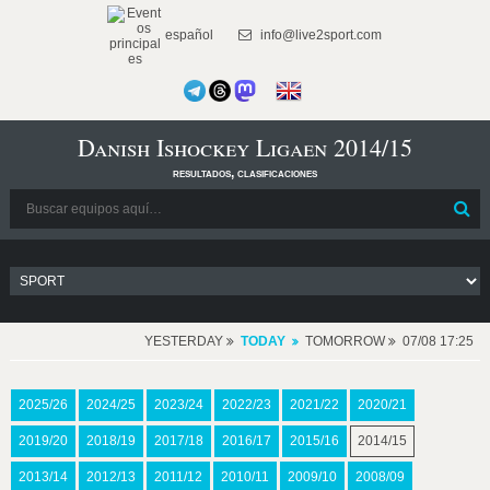
español
info@live2sport.com
Danish Ishockey Ligaen 2014/15
resultados, clasificaciones
YESTERDAY
TODAY
TOMORROW
07/08 17:25
2025/26
2024/25
2023/24
2022/23
2021/22
2020/21
2019/20
2018/19
2017/18
2016/17
2015/16
2014/15
2013/14
2012/13
2011/12
2010/11
2009/10
2008/09