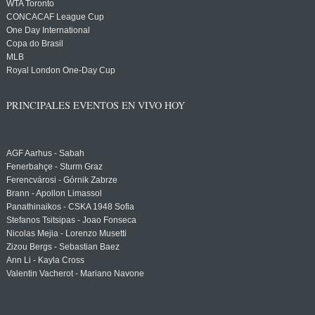
WTA Toronto
CONCACAF League Cup
One Day International
Copa do Brasil
MLB
Royal London One-Day Cup
PRINCIPALES EVENTOS EN VIVO HOY
AGF Aarhus - Sabah
Fenerbahçe - Sturm Graz
Ferencvárosi - Górnik Zabrze
Brann - Apollon Limassol
Panathinaikos - CSKA 1948 Sofia
Stefanos Tsitsipas - Joao Fonseca
Nicolas Mejia - Lorenzo Musetti
Zizou Bergs - Sebastian Baez
Ann Li - Kayla Cross
Valentin Vacherot - Mariano Navone