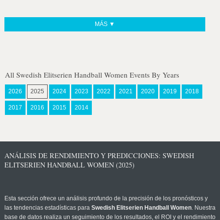
MÁS ▼
All Swedish Elitserien Handball Women Events By Years
2026
2025
2024
2023
2022
2021
2020
2019
2018
2017
2016
2015
2014
ANÁLISIS DE RENDIMIENTO Y PREDICCIONES: SWEDISH
ELITSERIEN HANDBALL WOMEN (2025)
Esta sección ofrece un análisis profundo de la precisión de los pronósticos y
las tendencias estadísticas para
Swedish Elitserien Handball Women
. Nuestra
base de datos realiza un seguimiento de los resultados, el ROI y el rendimiento