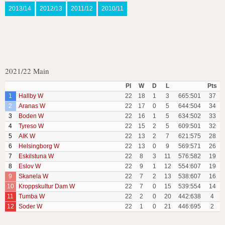
2013/14
2012/13
2011/12
2010/11
2021/22 Main
Pl
W
D
L
Pts
1
Hallby W
22
18
1
3
665:501
37
2
Aranas W
22
17
0
5
644:504
34
3
Boden W
22
16
1
5
634:502
33
4
Tyreso W
22
15
2
5
609:501
32
5
AIK W
22
13
2
7
621:575
28
6
Helsingborg W
22
13
0
9
569:571
26
7
Eskilstuna W
22
8
3
11
576:582
19
8
Eslov W
22
9
1
12
554:607
19
9
Skanela W
22
7
2
13
538:607
16
10
Kroppskultur Dam W
22
7
0
15
539:554
14
11
Tumba W
22
2
0
20
442:638
4
12
Soder W
22
1
0
21
446:695
2