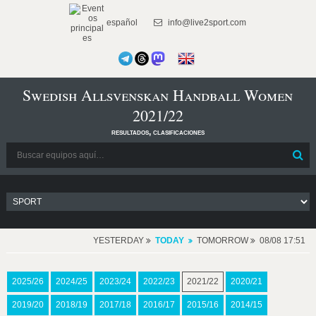
español
info@live2sport.com
Swedish Allsvenskan Handball Women
2021/22
resultados, clasificaciones
YESTERDAY
TODAY
TOMORROW
08/08 17:51
2025/26
2024/25
2023/24
2022/23
2021/22
2020/21
2019/20
2018/19
2017/18
2016/17
2015/16
2014/15