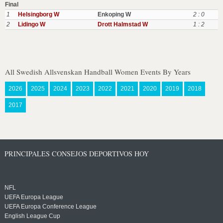
Final
1
Helsingborg W
Enkoping W
2 : 0
2
Lidingo W
Drott Halmstad W
1 : 2
All Swedish Allsvenskan Handball Women Events By Years
2026
2025
2024
2023
2022
2021
2020
2019
2018
2017
PRINCIPALES CONSEJOS DEPORTIVOS HOY
NFL
UEFA Europa League
UEFA Europa Conference League
English League Cup