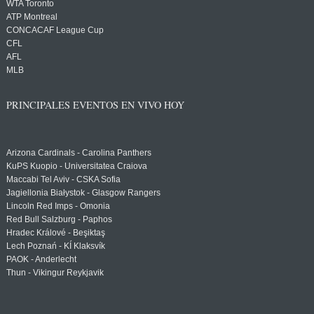
WTA Toronto
ATP Montreal
CONCACAF League Cup
CFL
AFL
MLB
PRINCIPALES EVENTOS EN VIVO HOY
Arizona Cardinals - Carolina Panthers
KuPS Kuopio - Universitatea Craiova
Maccabi Tel Aviv - CSKA Sofia
Jagiellonia Białystok - Glasgow Rangers
Lincoln Red Imps - Omonia
Red Bull Salzburg - Paphos
Hradec Králové - Beşiktaş
Lech Poznań - KÍ Klaksvík
PAOK - Anderlecht
Thun - Vikingur Reykjavik