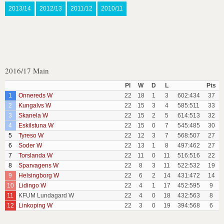
2013/14
2012/13
2011/12
2010/11
2016/17 Main
Pl
W
D
L
Pts
1
Onnereds W
22
18
1
3
602:434
37
2
Kungalvs W
22
15
3
4
585:511
33
3
Skanela W
22
15
2
5
614:513
32
4
Eskilstuna W
22
15
0
7
545:485
30
5
Tyreso W
22
12
3
7
568:507
27
6
Soder W
22
13
1
8
497:462
27
7
Torslanda W
22
11
0
11
516:516
22
8
Sparvagens W
22
8
3
11
522:532
19
9
Helsingborg W
22
6
2
14
431:472
14
10
Lidingo W
22
4
1
17
452:595
9
11
KFUM Lundagard W
22
4
0
18
432:563
8
12
Linkoping W
22
3
0
19
394:568
6