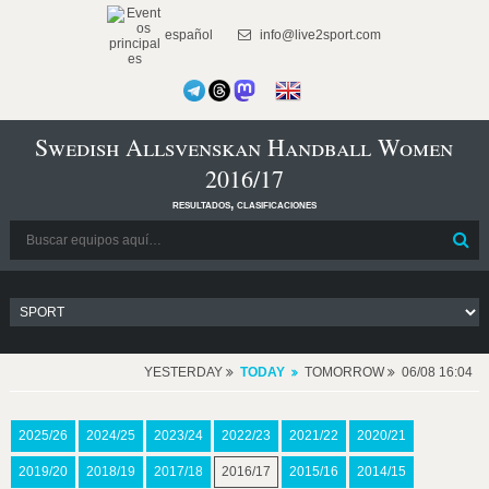
español
info@live2sport.com
Swedish Allsvenskan Handball Women
2016/17
resultados, clasificaciones
YESTERDAY
TODAY
TOMORROW
06/08 16:04
2025/26
2024/25
2023/24
2022/23
2021/22
2020/21
2019/20
2018/19
2017/18
2016/17
2015/16
2014/15