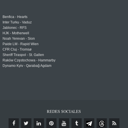
Benfica - Hearts
Inter Turku - Vaduz
Jablonec - RFS
HJK - Motherwell
Noah Yerevan - Sion
Paide LM - Rapid Wien
CFR Cluj - Tromsø
Sheriff Tiraspol - St. Gallen
Raków Częstochowa - Hammarby
Dynamo Kyiv - Qarabağ Agdam
REDES SOCIALES