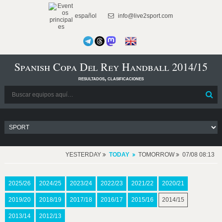
español
info@live2sport.com
Spanish Copa Del Rey Handball 2014/15
resultados, clasificaciones
YESTERDAY
TODAY
TOMORROW
07/08 08:13
2025/26
2024/25
2023/24
2022/23
2021/22
2020/21
2019/20
2018/19
2017/18
2016/17
2015/16
2014/15
2013/14
2012/13