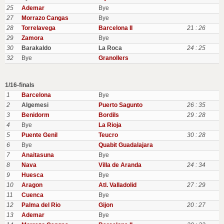
25
Ademar
Bye
27
Morrazo Cangas
Bye
28
Torrelavega
Barcelona II
21 : 26
29
Zamora
Bye
30
Barakaldo
La Roca
24 : 25
32
Bye
Granollers
1/16-finals
1
Barcelona
Bye
2
Algemesi
Puerto Sagunto
26 : 35
3
Benidorm
Bordils
29 : 28
4
Bye
La Rioja
5
Puente Genil
Teucro
30 : 28
6
Bye
Quabit Guadalajara
7
Anaitasuna
Bye
8
Nava
Villa de Aranda
24 : 34
9
Huesca
Bye
10
Aragon
Atl. Valladolid
27 : 29
11
Cuenca
Bye
12
Palma del Rio
Gijon
20 : 27
13
Ademar
Bye