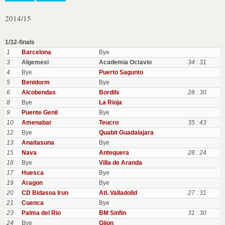
2014/15
1/32-finals
1
Barcelona
Bye
3
Algemesi
Academia Octavio
34 : 31
4
Bye
Puerto Sagunto
5
Benidorm
Bye
6
Alcobendas
Bordils
28 : 30
8
Bye
La Rioja
9
Puente Genil
Bye
10
Amenabar
Teucro
35 : 43
12
Bye
Quabit Guadalajara
13
Anaitasuna
Bye
15
Nava
Antequera
28 : 24
16
Bye
Villa de Aranda
17
Huesca
Bye
19
Aragon
Bye
20
CD Bidasoa Irun
Atl. Valladolid
27 : 31
21
Cuenca
Bye
23
Palma del Rio
BM Sinfin
31 : 30
24
Bye
Gijon