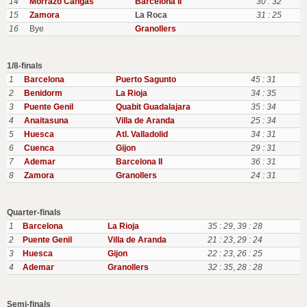
14
Morrazo Cangas
Barcelona II
30 : 32
15
Zamora
La Roca
31 : 25
16
Bye
Granollers
1/8-finals
1
Barcelona
Puerto Sagunto
45 : 31
2
Benidorm
La Rioja
34 : 35
3
Puente Genil
Quabit Guadalajara
35 : 34
4
Anaitasuna
Villa de Aranda
25 : 34
5
Huesca
Atl. Valladolid
34 : 31
6
Cuenca
Gijon
29 : 31
7
Ademar
Barcelona II
36 : 31
8
Zamora
Granollers
24 : 31
Quarter-finals
1
Barcelona
La Rioja
35 : 29
,
39 : 28
2
Puente Genil
Villa de Aranda
21 : 23
,
29 : 24
3
Huesca
Gijon
22 : 23
,
26 : 25
4
Ademar
Granollers
32 : 35
,
28 : 28
Semi-finals