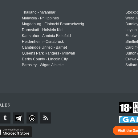
Thailand - Myanmar
Stockpo
Malaysia - Philippines
West H
Magdeburg - Eintracht Braunschweig
Burnley
Darmstadt - Holstein Kiel
Leyton 
Karlsruher - Arminia Bielefeld
Fleetwo
Heidenheim - Osnabrück
Sheffi
Cambridge United - Barnet
Cardiff
Queens Park Rangers - Millwall
Burton 
Derby County - Lincoln City
Crewe A
Barnsley - Wigan Athletic
Salford
ALES