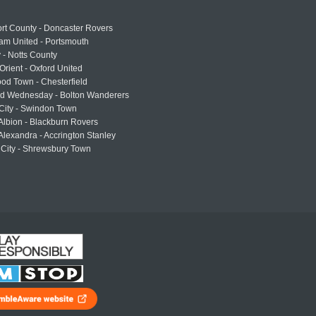
rt County - Doncaster Rovers
am United - Portsmouth
 - Notts County
Orient - Oxford United
od Town - Chesterfield
eld Wednesday - Bolton Wanderers
 City - Swindon Town
Albion - Blackburn Rovers
lexandra - Accrington Stanley
 City - Shrewsbury Town