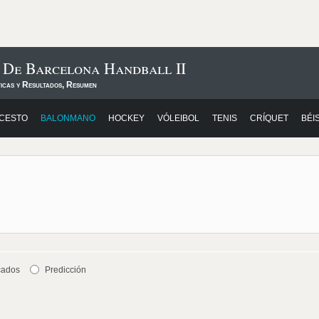
 De Barcelona Handball II
ticas y Resultados, Resumen
CESTO
BALONMANO
HOCKEY
VÓLEIBOL
TENIS
CRÍQUET
BÉI
cados
Predicción