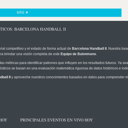
MÁS ▼
TICOS: BARCELONA HANDBALL II
rial competitivo y el estado de forma actual de
Barcelona Handball II
. Nuestra bas
ra brindar una visión completa de este
Equipo de Balonmano
.
as métricas para identificar patrones que influyen en los resultados futuros. Ya sea 
onósticos se basan en una evaluación matemática rigurosa de datos históricos e ind
ball II
y aproveche nuestros conocimientos basados en datos para comprender mej
 HOY
PRINCIPALES EVENTOS EN VIVO HOY