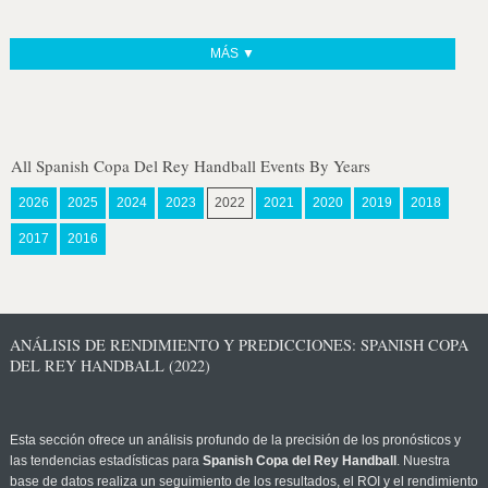
MÁS ▼
All Spanish Copa Del Rey Handball Events By Years
2026
2025
2024
2023
2022
2021
2020
2019
2018
2017
2016
ANÁLISIS DE RENDIMIENTO Y PREDICCIONES: SPANISH COPA
DEL REY HANDBALL (2022)
Esta sección ofrece un análisis profundo de la precisión de los pronósticos y
las tendencias estadísticas para
Spanish Copa del Rey Handball
. Nuestra
base de datos realiza un seguimiento de los resultados, el ROI y el rendimiento