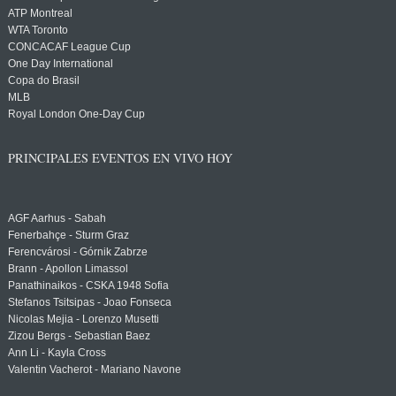
ATP Montreal
WTA Toronto
CONCACAF League Cup
One Day International
Copa do Brasil
MLB
Royal London One-Day Cup
PRINCIPALES EVENTOS EN VIVO HOY
AGF Aarhus - Sabah
Fenerbahçe - Sturm Graz
Ferencvárosi - Górnik Zabrze
Brann - Apollon Limassol
Panathinaikos - CSKA 1948 Sofia
Stefanos Tsitsipas - Joao Fonseca
Nicolas Mejia - Lorenzo Musetti
Zizou Bergs - Sebastian Baez
Ann Li - Kayla Cross
Valentin Vacherot - Mariano Navone