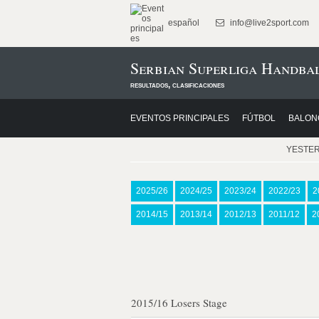
español
info@live2sport.com
Serbian Superliga Handbal
resultados, clasificaciones
EVENTOS PRINCIPALES
FÚTBOL
BALON
YESTE
2025/26
2024/25
2023/24
2022/23
2
2014/15
2013/14
2012/13
2011/12
2
2015/16 Losers Stage