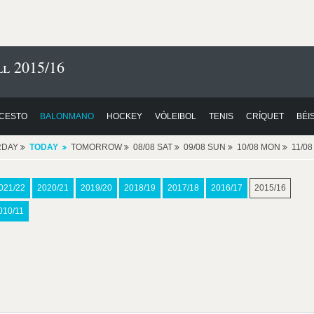
l 2015/16
CESTO
BALONMANO
HOCKEY
VÓLEIBOL
TENIS
CRÍQUET
BÉI
RDAY
TODAY
TOMORROW
08/08 SAT
09/08 SUN
10/08 MON
11/0
021/22
2020/21
2019/20
2018/19
2017/18
2016/17
2015/16
010/11