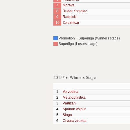
7
Morava
8
Rudar Kostolac
9
Radnicki
10
Zeleznicar
Promotion ~ Superliga (Winners stage)
Superliga (Losers stage)
2015/16 Winners Stage
1
Vojvodina
2
Metaloplastika
3
Partizan
4
Spartak Vojput
5
Sloga
6
Crvena zvezda