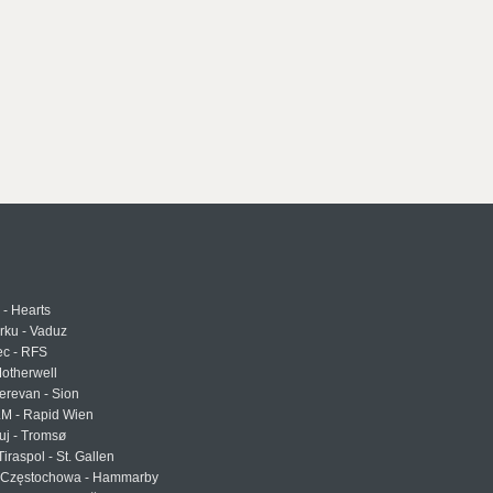
 - Hearts
urku - Vaduz
ec - RFS
otherwell
erevan - Sion
LM - Rapid Wien
uj - Tromsø
Tiraspol - St. Gallen
Częstochowa - Hammarby