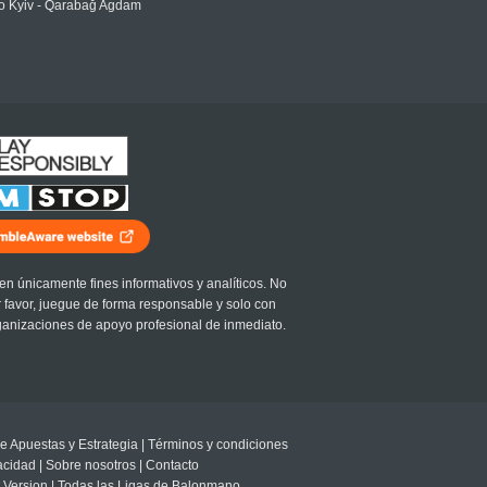
 Kyiv - Qarabağ Agdam
en únicamente fines informativos y analíticos. No
r favor, juegue de forma responsable y solo con
ganizaciones de apoyo profesional de inmediato.
e Apuestas y Estrategia
|
Términos y condiciones
vacidad
|
Sobre nosotros
|
Contacto
 Version
|
Todas las Ligas de Balonmano