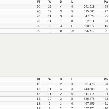
Pl
W
D
L
Pts
20
12
4
4
551:511
28
20
12
3
5
535:505
27
20
11
3
6
547:524
25
20
11
1
8
552:511
23
20
6
3
11
560:577
15
20
1
0
19
495:612
2
Pl
W
D
L
Pts
18
13
2
3
501:470
28
18
11
4
3
443:389
26
18
11
2
5
444:415
24
18
10
3
5
526:475
23
18
9
3
6
467:459
21
18
9
2
7
477:471
20