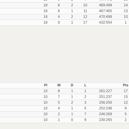
18
6
2
10
469:499
14
18
6
1
11
467:465
13
18
4
2
12
470:499
10
18
0
1
17
432:554
1
Pl
W
D
L
Pts
10
8
1
1
261:227
17
10
7
1
2
251:237
15
10
5
2
3
256:250
12
10
4
1
5
252:248
9
10
2
1
7
246:269
5
10
1
0
9
230:265
2