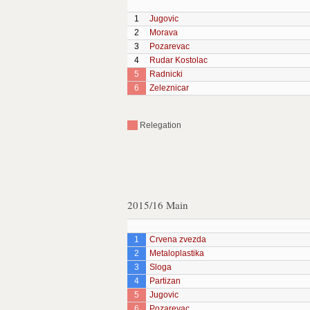
1
Jugovic
2
Morava
3
Pozarevac
4
Rudar Kostolac
5
Radnicki
6
Zeleznicar
Relegation
2015/16 Main
1
Crvena zvezda
2
Metaloplastika
3
Sloga
4
Partizan
5
Jugovic
6
Pozarevac