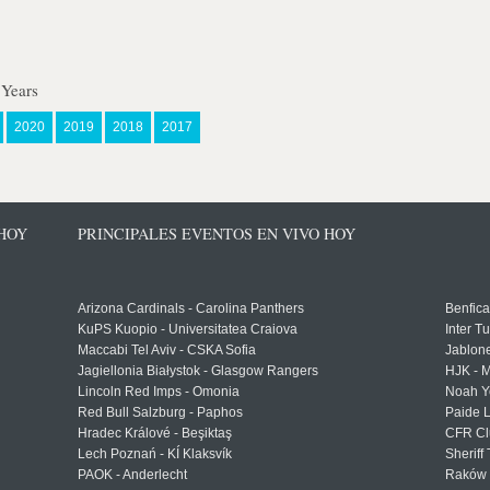
 Years
2020
2019
2018
2017
 HOY
PRINCIPALES EVENTOS EN VIVO HOY
Arizona Cardinals - Carolina Panthers
Benfica
KuPS Kuopio - Universitatea Craiova
Inter T
Maccabi Tel Aviv - CSKA Sofia
Jablon
Jagiellonia Białystok - Glasgow Rangers
HJK - M
Lincoln Red Imps - Omonia
Noah Y
Red Bull Salzburg - Paphos
Paide 
Hradec Králové - Beşiktaş
CFR Cl
Lech Poznań - KÍ Klaksvík
Sheriff 
PAOK - Anderlecht
Raków 