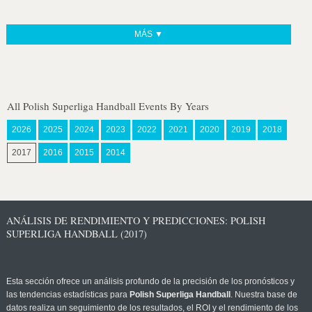
MÁS ▼
All Polish Superliga Handball Events By Years
2026
2025
2024
2023
2022
2021
2020
2019
2018
2017
2016
2015
2014
ANÁLISIS DE RENDIMIENTO Y PREDICCIONES: POLISH
SUPERLIGA HANDBALL (2017)
Esta sección ofrece un análisis profundo de la precisión de los pronósticos y
las tendencias estadísticas para
Polish Superliga Handball
. Nuestra base de
datos realiza un seguimiento de los resultados, el ROI y el rendimiento de los