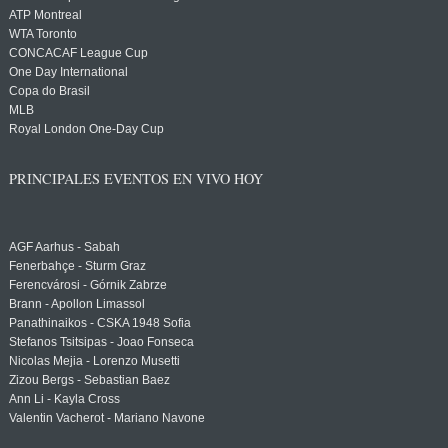
ATP Montreal
WTA Toronto
CONCACAF League Cup
One Day International
Copa do Brasil
MLB
Royal London One-Day Cup
PRINCIPALES EVENTOS EN VIVO HOY
AGF Aarhus - Sabah
Fenerbahçe - Sturm Graz
Ferencvárosi - Górnik Zabrze
Brann - Apollon Limassol
Panathinaikos - CSKA 1948 Sofia
Stefanos Tsitsipas - Joao Fonseca
Nicolas Mejia - Lorenzo Musetti
Zizou Bergs - Sebastian Baez
Ann Li - Kayla Cross
Valentin Vacherot - Mariano Navone