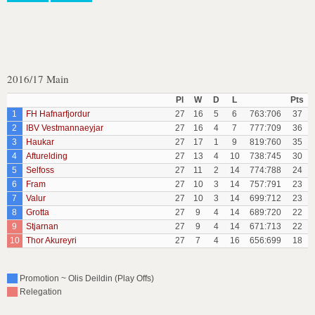
2016/17 Main
Pl
W
D
L
Pts
1
FH Hafnarfjordur
27
16
5
6
763:706
37
2
IBV Vestmannaeyjar
27
16
4
7
777:709
36
3
Haukar
27
17
1
9
819:760
35
4
Afturelding
27
13
4
10
738:745
30
5
Selfoss
27
11
2
14
774:788
24
6
Fram
27
10
3
14
757:791
23
7
Valur
27
10
3
14
699:712
23
8
Grotta
27
9
4
14
689:720
22
9
Stjarnan
27
9
4
14
671:713
22
10
Thor Akureyri
27
7
4
16
656:699
18
Promotion ~ Olis Deildin (Play Offs)
Relegation