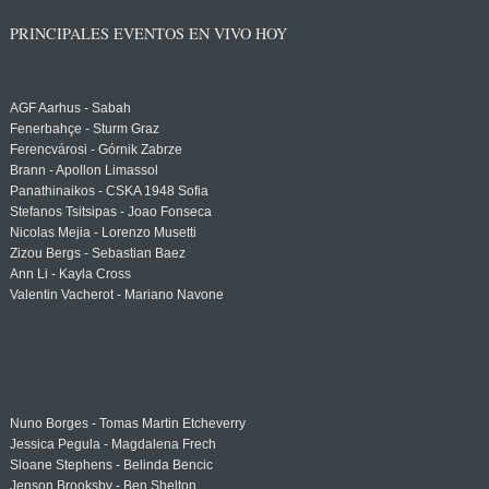
PRINCIPALES EVENTOS EN VIVO HOY
AGF Aarhus - Sabah
Fenerbahçe - Sturm Graz
Ferencvárosi - Górnik Zabrze
Brann - Apollon Limassol
Panathinaikos - CSKA 1948 Sofia
Stefanos Tsitsipas - Joao Fonseca
Nicolas Mejia - Lorenzo Musetti
Zizou Bergs - Sebastian Baez
Ann Li - Kayla Cross
Valentin Vacherot - Mariano Navone
Nuno Borges - Tomas Martin Etcheverry
Jessica Pegula - Magdalena Frech
Sloane Stephens - Belinda Bencic
Jenson Brooksby - Ben Shelton