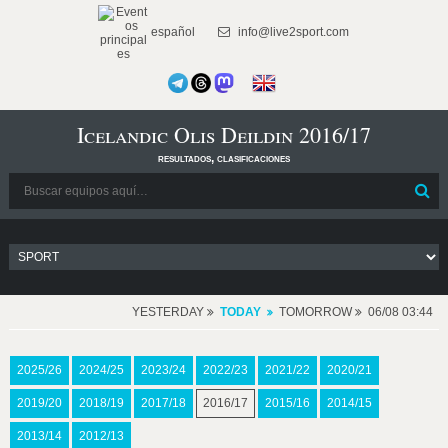
español
info@live2sport.com
Icelandic Olis Deildin 2016/17
resultados, clasificaciones
YESTERDAY
TODAY
TOMORROW
06/08 03:44
2025/26
2024/25
2023/24
2022/23
2021/22
2020/21
2019/20
2018/19
2017/18
2016/17
2015/16
2014/15
2013/14
2012/13