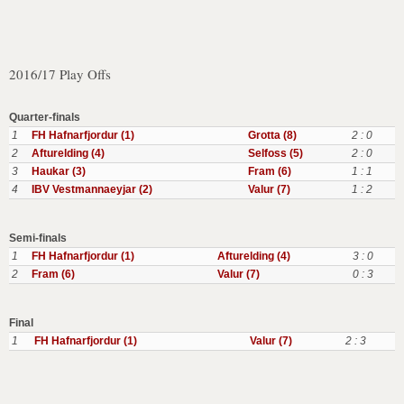
2016/17 Play Offs
Quarter-finals
1
FH Hafnarfjordur (1)
Grotta (8)
2 : 0
2
Afturelding (4)
Selfoss (5)
2 : 0
3
Haukar (3)
Fram (6)
1 : 1
4
IBV Vestmannaeyjar (2)
Valur (7)
1 : 2
Semi-finals
1
FH Hafnarfjordur (1)
Afturelding (4)
3 : 0
2
Fram (6)
Valur (7)
0 : 3
Final
1
FH Hafnarfjordur (1)
Valur (7)
2 : 3