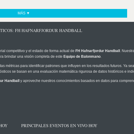
MÁS ▼
STICOS: FH HAFNARFJORDUR HANDBALL
rial competitivo y el estado de forma actual de
FH Hafnarfjordur Handball
. Nuestr
ra brindar una visión completa de este
Equipo de Balonmano
.
as métricas para identificar patrones que influyen en los resultados futuros. Ya sea 
onósticos se basan en una evaluación matemática rigurosa de datos históricos e ind
ur Handball
y aproveche nuestros conocimientos basados en datos para comprende
 HOY
PRINCIPALES EVENTOS EN VIVO HOY