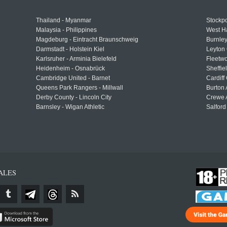
Thailand - Myanmar
Stockpo
Malaysia - Philippines
West H
Magdeburg - Eintracht Braunschweig
Burnley
Darmstadt - Holstein Kiel
Leyton 
Karlsruher - Arminia Bielefeld
Fleetwo
Heidenheim - Osnabrück
Sheffi
Cambridge United - Barnet
Cardiff
Queens Park Rangers - Millwall
Burton 
Derby County - Lincoln City
Crewe A
Barnsley - Wigan Athletic
Salford
ALES