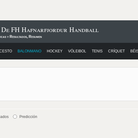
s De FH Hafnarfjordur Handball
ticas y Resultados, Resumen
CESTO
BALONMANO
HOCKEY
VÓLEIBOL
TENIS
CRÍQUET
BÉI
cados
Predicción