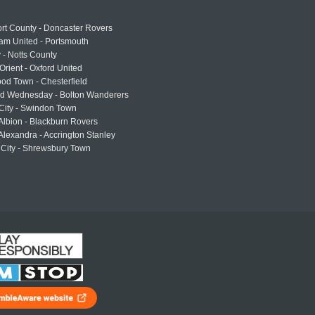
rt County - Doncaster Rovers
am United - Portsmouth
 - Notts County
Orient - Oxford United
od Town - Chesterfield
eld Wednesday - Bolton Wanderers
 City - Swindon Town
Albion - Blackburn Rovers
lexandra - Accrington Stanley
 City - Shrewsbury Town