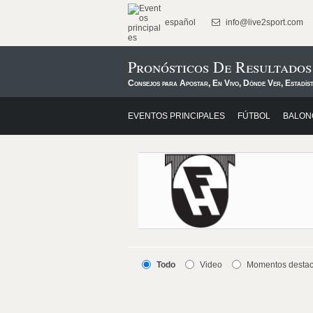
español
info@live2sport.com
Pronósticos De Resultado
Consejos para Apostar, En Vivo, Dónde Ver, Estadís
EVENTOS PRINCIPALES
FÚTBOL
BALON
Todo
Video
Momentos desta