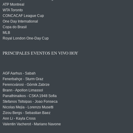
ATP Montreal
WTA Toronto
CONCACAF League Cup
One Day International
Copa do Brasil
MLB
Royal London One-Day Cup
PRINCIPALES EVENTOS EN VIVO HOY
AGF Aarhus - Sabah
Fenerbahçe - Sturm Graz
Ferencvárosi - Górnik Zabrze
Brann - Apollon Limassol
Panathinaikos - CSKA 1948 Sofia
Stefanos Tsitsipas - Joao Fonseca
Nicolas Mejia - Lorenzo Musetti
Zizou Bergs - Sebastian Baez
Ann Li - Kayla Cross
Valentin Vacherot - Mariano Navone