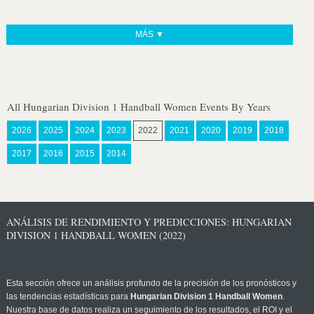
MÁS ▼
All Hungarian Division 1 Handball Women Events By Years
2026
2025
2024
2023
2022
2021
2020
2019
2018
2017
2016
2015
2014
ANÁLISIS DE RENDIMIENTO Y PREDICCIONES: HUNGARIAN
DIVISION 1 HANDBALL WOMEN (2022)
Esta sección ofrece un análisis profundo de la precisión de los pronósticos y
las tendencias estadísticas para
Hungarian Division 1 Handball Women
.
Nuestra base de datos realiza un seguimiento de los resultados, el ROI y el