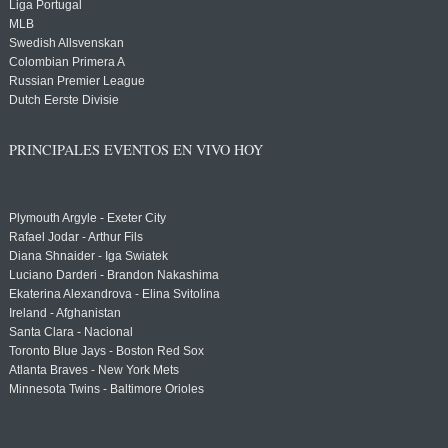
Liga Portugal
MLB
Swedish Allsvenskan
Colombian Primera A
Russian Premier League
Dutch Eerste Divisie
PRINCIPALES EVENTOS EN VIVO HOY
Plymouth Argyle - Exeter City
Rafael Jodar - Arthur Fils
Diana Shnaider - Iga Swiatek
Luciano Darderi - Brandon Nakashima
Ekaterina Alexandrova - Elina Svitolina
Ireland - Afghanistan
Santa Clara - Nacional
Toronto Blue Jays - Boston Red Sox
Atlanta Braves - New York Mets
Minnesota Twins - Baltimore Orioles