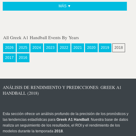
MÁS ▼
All Greek A1 Handball Events By Years
2026
2025
2024
2023
2022
2021
2020
2019
2018
2017
2016
ANÁLISIS DE RENDIMIENTO Y PREDICCIONES: GREEK A1
HANDBALL (2018)
Esta sección ofrece un análisis profundo de la precisión de los pronósticos y
las tendencias estadísticas para
Greek A1 Handball
. Nuestra base de datos
realiza un seguimiento de los resultados, el ROI y el rendimiento de los
modelos durante la temporada
2018
.