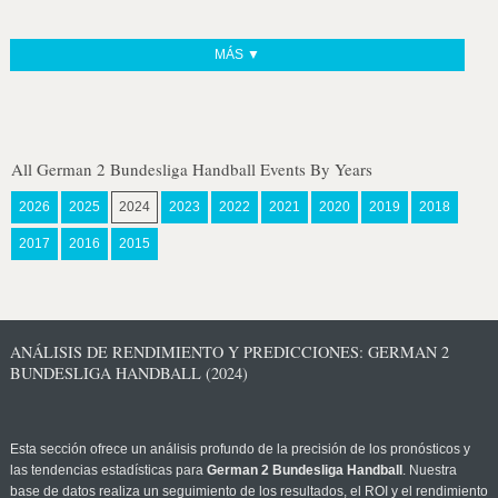
MÁS ▼
All German 2 Bundesliga Handball Events By Years
2026
2025
2024
2023
2022
2021
2020
2019
2018
2017
2016
2015
ANÁLISIS DE RENDIMIENTO Y PREDICCIONES: GERMAN 2
BUNDESLIGA HANDBALL (2024)
Esta sección ofrece un análisis profundo de la precisión de los pronósticos y
las tendencias estadísticas para
German 2 Bundesliga Handball
. Nuestra
base de datos realiza un seguimiento de los resultados, el ROI y el rendimiento