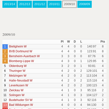
2013/14
2012/13
2011/12
2010/11
2009/10
2008/09
2009/10
Pl
W
D
L
Pts
1
Bietigheim W
4
4
0
0
140:97
8
2
BVB Dortmund W
4
4
0
0
123:91
8
3
Bensheim-Auerbach W
3
3
0
0
87:76
6
4
Blomberg-Lippe W
4
3
0
1
125:95
6
5
Oldenburg W
3
2
0
1
93:81
4
6
Thuringer W
4
2
0
2
129:101
4
7
Metzingen W
4
2
0
2
113:104
4
8
Halle-Neustadt W
4
2
0
2
115:116
4
9
Leverkusen W
4
2
0
2
100:115
4
10
Zwickau W
4
1
0
3
95:116
2
11
Solingen W
4
1
0
3
104:127
2
12
Buxtehuder SV W
4
1
0
3
92:116
2
13
Bad Wildungen W
4
0
0
4
94:130
0