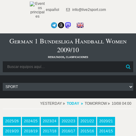
español
info@live2sport.com
German 1 Bundesliga Handball Women
2009/10
resultados, clasificaciones
YESTERDAY
TODAY
TOMORROW
10/08 04:00
2025/26
2024/25
2023/24
2022/23
2021/22
2020/21
2019/20
2018/19
2017/18
2016/17
2015/16
2014/15