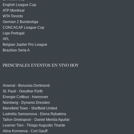
English League Cup
ATP Montreal
WTA Toronto
German 2 Bundesliga
CONCACAF League Cup
Liga Portugal
AFL
Belgian Jupiler Pro League
Brazilian Serie A
PRINCIPALES EVENTOS EN VIVO HOY
Arsenal - Borussia Dortmund
St. Pauli - Greuther Fürth
Energie Cottbus - Hannover
Nürnberg - Dynamo Dresden
Mansfield Town - Sheffield United
Ludmilla Samsonova - Elena Rybakina
Tallon Griekspoor - Daniel Merida Aguilar
Learner Tien - Thiago Augustin Tirante
Alina Korneeva - Cori Gauff