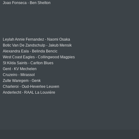
Joao Fonseca - Ben Shelton
Leylah Annie Fernandez - Naomi Osaka
Botic Van De Zandschulp - Jakub Mensik
Alexandra Eala - Belinda Bencic
West Coast Eagles - Collingwood Magpies
St Kilda Saints - Carlton Blues
Gent - KV Mechelen
Cruzeiro - Mirassol
Zulte Waregem - Genk
Charleroi - Oud-Heverlee Leuven
Anderlecht - RAAL La Louvière