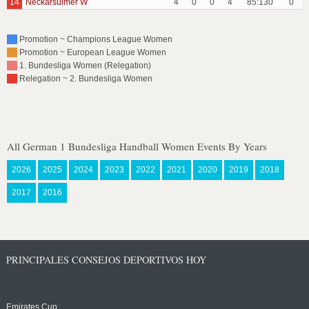
14
Neckarsulmer W
4
0
0
4
85:130
0
Promotion ~ Champions League Women
Promotion ~ European League Women
1. Bundesliga Women (Relegation)
Relegation ~ 2. Bundesliga Women
All German 1 Bundesliga Handball Women Events By Years
2026
2025
2024
2023
2022
2021
2020
2019
2018
2017
2016
PRINCIPALES CONSEJOS DEPORTIVOS HOY
Emirates Cup