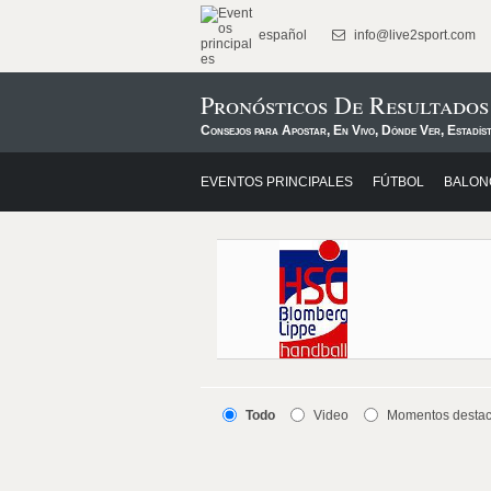
español
info@live2sport.com
Pronósticos De Resultado
Consejos para Apostar, En Vivo, Dónde Ver, Estadís
EVENTOS PRINCIPALES
FÚTBOL
BALON
Todo
Video
Momentos desta