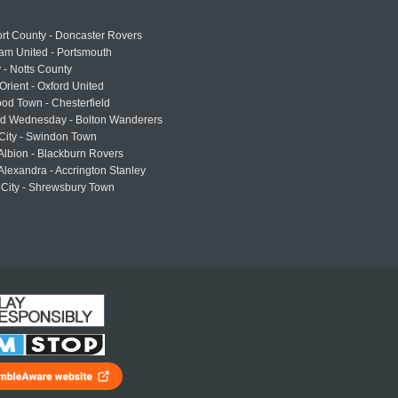
rt County - Doncaster Rovers
am United - Portsmouth
 - Notts County
Orient - Oxford United
od Town - Chesterfield
eld Wednesday - Bolton Wanderers
 City - Swindon Town
Albion - Blackburn Rovers
lexandra - Accrington Stanley
 City - Shrewsbury Town