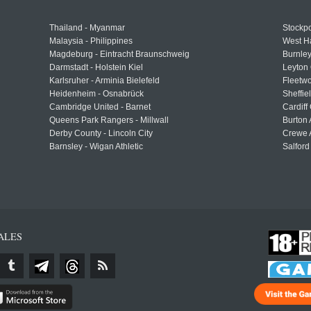
Thailand - Myanmar
Stockpo
Malaysia - Philippines
West H
Magdeburg - Eintracht Braunschweig
Burnley
Darmstadt - Holstein Kiel
Leyton 
Karlsruher - Arminia Bielefeld
Fleetwo
Heidenheim - Osnabrück
Sheffi
Cambridge United - Barnet
Cardiff
Queens Park Rangers - Millwall
Burton 
Derby County - Lincoln City
Crewe A
Barnsley - Wigan Athletic
Salford
ALES