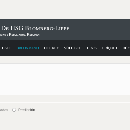
s De HSG Blomberg-Lippe
ticas y Resultados, Resumen
CESTO
BALONMANO
HOCKEY
VÓLEIBOL
TENIS
CRÍQUET
BÉI
cados
Predicción