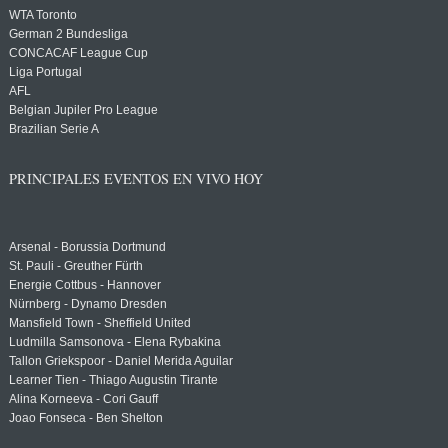
WTA Toronto
German 2 Bundesliga
CONCACAF League Cup
Liga Portugal
AFL
Belgian Jupiler Pro League
Brazilian Serie A
PRINCIPALES EVENTOS EN VIVO HOY
Arsenal - Borussia Dortmund
St. Pauli - Greuther Fürth
Energie Cottbus - Hannover
Nürnberg - Dynamo Dresden
Mansfield Town - Sheffield United
Ludmilla Samsonova - Elena Rybakina
Tallon Griekspoor - Daniel Merida Aguilar
Learner Tien - Thiago Augustin Tirante
Alina Korneeva - Cori Gauff
Joao Fonseca - Ben Shelton