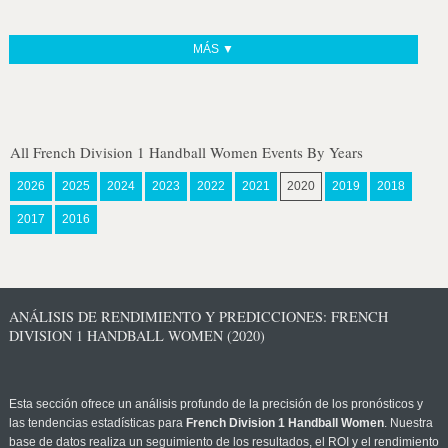
MÁS ▼
All French Division 1 Handball Women Events By Years
2026
2025
2024
2023
2022
2021
2020
2019
2018
2017
2016
ANÁLISIS DE RENDIMIENTO Y PREDICCIONES: FRENCH
DIVISION 1 HANDBALL WOMEN (2020)
Esta sección ofrece un análisis profundo de la precisión de los pronósticos y
las tendencias estadísticas para
French Division 1 Handball Women
. Nuestra
base de datos realiza un seguimiento de los resultados, el ROI y el rendimiento