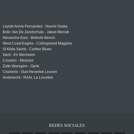
Leylah Annie Fernandez - Naomi Osaka
Botic Van De Zandschulp - Jakub Mensik
Alexandra Eala - Belinda Bencic
West Coast Eagles - Collingwood Magpies
St Kilda Saints - Carlton Blues
Gent - KV Mechelen
Cruzeiro - Mirassol
Zulte Waregem - Genk
Charleroi - Oud-Heverlee Leuven
Anderlecht - RAAL La Louvière
REDES SOCIALES