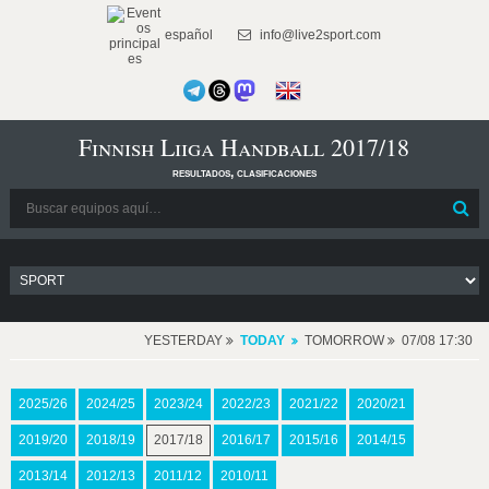
español
info@live2sport.com
Finnish Liiga Handball 2017/18
resultados, clasificaciones
YESTERDAY
TODAY
TOMORROW
07/08 17:30
2025/26
2024/25
2023/24
2022/23
2021/22
2020/21
2019/20
2018/19
2017/18
2016/17
2015/16
2014/15
2013/14
2012/13
2011/12
2010/11