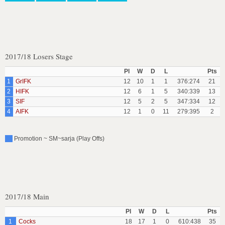
2017/18 Losers Stage
Pl
W
D
L
Pts
1
GrIFK
12
10
1
1
376:274
21
2
HIFK
12
6
1
5
340:339
13
3
SIF
12
5
2
5
347:334
12
4
AIFK
12
1
0
11
279:395
2
Promotion ~ SM~sarja (Play Offs)
2017/18 Main
Pl
W
D
L
Pts
1
Cocks
18
17
1
0
610:438
35