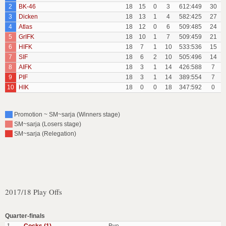
2
BK-46
18
15
0
3
612:449
30
3
Dicken
18
13
1
4
582:425
27
4
Atlas
18
12
0
6
509:485
24
5
GrIFK
18
10
1
7
509:459
21
6
HIFK
18
7
1
10
533:536
15
7
SIF
18
6
2
10
505:496
14
8
AIFK
18
3
1
14
426:588
7
9
PIF
18
3
1
14
389:554
7
10
HIK
18
0
0
18
347:592
0
Promotion ~ SM~sarja (Winners stage)
SM~sarja (Losers stage)
SM~sarja (Relegation)
2017/18 Play Offs
Quarter-finals