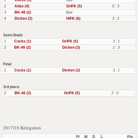
1
Cocks (1)
Bye
2
Atlas (4)
GrIFK (5)
0 : 3
3
BK-46 (2)
Bye
4
Dicken (3)
HIFK (6)
3 : 2
Semi-finals
1
Cocks (1)
GrIFK (5)
3 : 1
2
BK-46 (2)
Dicken (3)
1 : 3
Final
1
Cocks (1)
Dicken (3)
3 : 1
3rd place
2
BK-46 (2)
GrIFK (5)
2 : 0
2017/18 Relegation
Pl
W
D
L
Pts