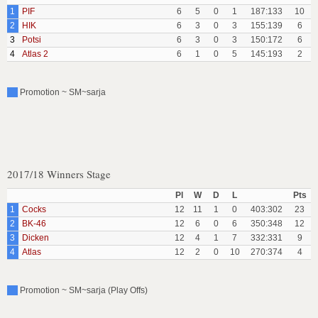
1
PIF
6
5
0
1
187:133
10
2
HIK
6
3
0
3
155:139
6
3
Potsi
6
3
0
3
150:172
6
4
Atlas 2
6
1
0
5
145:193
2
Promotion ~ SM~sarja
2017/18 Winners Stage
Pl
W
D
L
Pts
1
Cocks
12
11
1
0
403:302
23
2
BK-46
12
6
0
6
350:348
12
3
Dicken
12
4
1
7
332:331
9
4
Atlas
12
2
0
10
270:374
4
Promotion ~ SM~sarja (Play Offs)