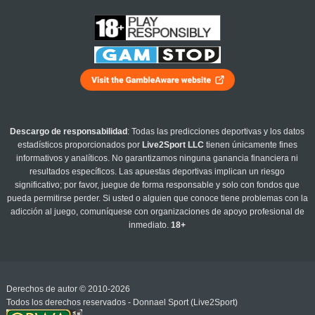
Descargo de responsabilidad
: Todas las predicciones deportivas y los datos
estadísticos proporcionados por
Live2Sport LLC
tienen únicamente fines
informativos y analíticos. No garantizamos ninguna ganancia financiera ni
resultados específicos. Las apuestas deportivas implican un riesgo
significativo; por favor, juegue de forma responsable y solo con fondos que
pueda permitirse perder. Si usted o alguien que conoce tiene problemas con la
adicción al juego, comuníquese con organizaciones de apoyo profesional de
inmediato.
18+
Derechos de autor © 2010-2026
Todos los derechos reservados - Donnael Sport (Live2Sport)