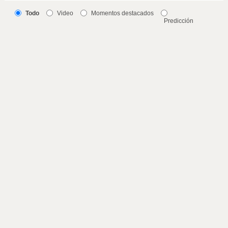
Todo
Video
Momentos destacados
Predicción