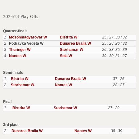
2023/24 Play Offs
Quarter-finals
1
Mosonmagyarovar W
Bistrita W
25 : 27
,
30 : 32
2
Podravka Vegeta W
Dunarea Braila W
25 : 26
,
26 : 32
3
Thuringer W
Storhamar W
26 : 33
,
35 : 39
4
Nantes W
Sola W
39 : 30
,
31 : 27
Semi-finals
1
Bistrita W
Dunarea Braila W
37 : 26
2
Storhamar W
Nantes W
28 : 27
Final
1
Bistrita W
Storhamar W
27 : 29
3rd place
2
Dunarea Braila W
Nantes W
38 : 39