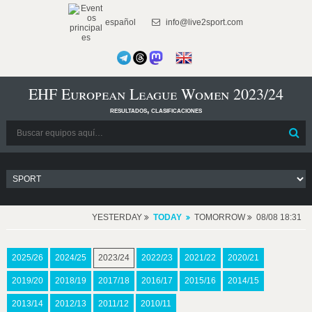
español
info@live2sport.com
EHF European League Women 2023/24
resultados, clasificaciones
YESTERDAY
TODAY
TOMORROW
08/08 18:31
2025/26
2024/25
2023/24
2022/23
2021/22
2020/21
2019/20
2018/19
2017/18
2016/17
2015/16
2014/15
2013/14
2012/13
2011/12
2010/11