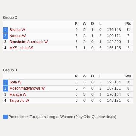
Group C
Pl
W
D
L
Pts
1
Bistrita W
6
5
1
0
176:148
11
2
Nantes W
6
3
1
2
190:171
7
3
Bensheim-Auerbach W
6
2
0
4
182:200
4
4
MKS Lublin W
6
1
0
5
166:195
2
Group D
Pl
W
D
L
Pts
1
Sola W
6
5
0
1
195:164
10
2
Mosonmagyarovar W
6
4
0
2
167:161
8
3
Malaga W
6
3
0
3
170:164
6
4
Targu Jiu W
6
0
0
6
148:191
0
Promotion ~ European League Women (Play Offs: Quarter~finals)