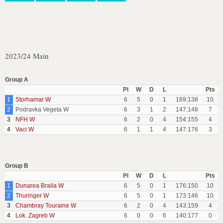
2023/24 Main
Group A
Pl
W
D
L
Pts
1
Storhamar W
6
5
0
1
169:138
10
2
Podravka Vegeta W
6
3
1
2
147:148
7
3
NFH W
6
2
0
4
154:155
4
4
Vaci W
6
1
1
4
147:176
3
Group B
Pl
W
D
L
Pts
1
Dunarea Braila W
6
5
0
1
176:150
10
2
Thuringer W
6
5
0
1
173:146
10
3
Chambray Touraine W
6
2
0
4
143:159
4
4
Lok. Zagreb W
6
0
0
6
140:177
0