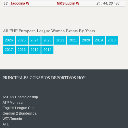
12
Jagodina W
MKS Lublin W
24 : 44
,
20 : 36
All EHF European League Women Events By Years
2026
2025
2024
2023
2022
2021
2020
2019
2018
2017
2016
2015
2014
PRINCIPALES CONSEJOS DEPORTIVOS HOY
ASEAN Championship
ATP Montreal
English League Cup
German 2 Bundesliga
WTA Toronto
AFL