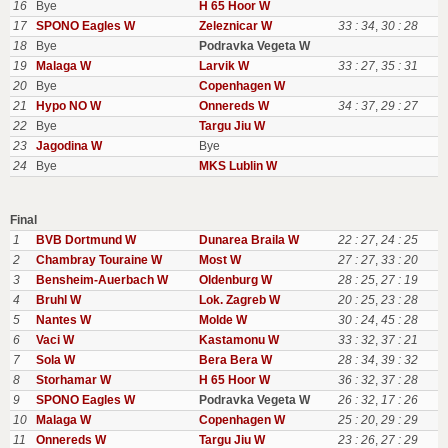
16
Bye
H 65 Hoor W
17
SPONO Eagles W
Zeleznicar W
33 : 34
,
30 : 28
18
Bye
Podravka Vegeta W
19
Malaga W
Larvik W
33 : 27
,
35 : 31
20
Bye
Copenhagen W
21
Hypo NO W
Onnereds W
34 : 37
,
29 : 27
22
Bye
Targu Jiu W
23
Jagodina W
Bye
24
Bye
MKS Lublin W
Final
1
BVB Dortmund W
Dunarea Braila W
22 : 27
,
24 : 25
2
Chambray Touraine W
Most W
27 : 27
,
33 : 20
3
Bensheim-Auerbach W
Oldenburg W
28 : 25
,
27 : 19
4
Bruhl W
Lok. Zagreb W
20 : 25
,
23 : 28
5
Nantes W
Molde W
30 : 24
,
45 : 28
6
Vaci W
Kastamonu W
33 : 32
,
37 : 21
7
Sola W
Bera Bera W
28 : 34
,
39 : 32
8
Storhamar W
H 65 Hoor W
36 : 32
,
37 : 28
9
SPONO Eagles W
Podravka Vegeta W
26 : 32
,
17 : 26
10
Malaga W
Copenhagen W
25 : 20
,
29 : 29
11
Onnereds W
Targu Jiu W
23 : 26
,
27 : 29