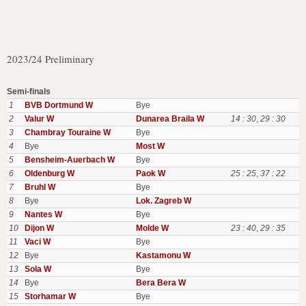
2023/24 Preliminary
Semi-finals
1
BVB Dortmund W
Bye
2
Valur W
Dunarea Braila W
14 : 30
,
29 : 30
3
Chambray Touraine W
Bye
4
Bye
Most W
5
Bensheim-Auerbach W
Bye
6
Oldenburg W
Paok W
25 : 25
,
37 : 22
7
Bruhl W
Bye
8
Bye
Lok. Zagreb W
9
Nantes W
Bye
10
Dijon W
Molde W
23 : 40
,
29 : 35
11
Vaci W
Bye
12
Bye
Kastamonu W
13
Sola W
Bye
14
Bye
Bera Bera W
15
Storhamar W
Bye