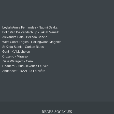
Leylah Annie Fernandez - Naomi Osaka
Botic Van De Zandschulp - Jakub Mensik
Alexandra Eala - Belinda Bencic
West Coast Eagles - Collingwood Magpies
St Kilda Saints - Carlton Blues
Gent - KV Mechelen
Cruzeiro - Mirassol
Zulte Waregem - Genk
Charleroi - Oud-Heverlee Leuven
Anderlecht - RAAL La Louvière
REDES SOCIALES