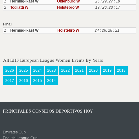
1
Herning-Ikast W
Oldenburg W
25 : 29
,
27 : 19
2
Togliatti W
Holstebro W
19 : 26
,
23 : 17
Final
1
Herning-Ikast W
Holstebro W
24 : 26
,
28 : 21
All EHF European League Women Events By Years
2026
2025
2024
2023
2022
2021
2020
2019
2018
2017
2016
2015
2014
PRINCIPALES CONSEJOS DEPORTIVOS HOY
Emirates Cup
English League Cup