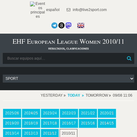
español
info@live2sport.com
EHF European League Women 2010/11
resultados, clasificaciones
YESTERDAY
TODAY
TOMORROW
09/08 11:06
2025/26
2024/25
2023/24
2022/23
2021/22
2020/21
2019/20
2018/19
2017/18
2016/17
2015/16
2014/15
2013/14
2012/13
2011/12
2010/11