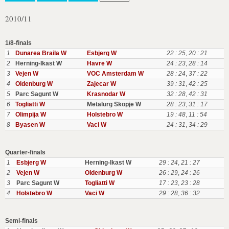
2010/11
1/8-finals
1
Dunarea Braila W
Esbjerg W
22 : 25
,
20 : 21
2
Herning-Ikast W
Havre W
24 : 23
,
28 : 14
3
Vejen W
VOC Amsterdam W
28 : 24
,
37 : 22
4
Oldenburg W
Zajecar W
39 : 31
,
42 : 25
5
Parc Sagunt W
Krasnodar W
32 : 28
,
42 : 31
6
Togliatti W
Metalurg Skopje W
28 : 23
,
31 : 17
7
Olimpija W
Holstebro W
19 : 48
,
11 : 54
8
Byasen W
Vaci W
24 : 31
,
34 : 29
Quarter-finals
1
Esbjerg W
Herning-Ikast W
29 : 24
,
21 : 27
2
Vejen W
Oldenburg W
26 : 29
,
24 : 26
3
Parc Sagunt W
Togliatti W
17 : 23
,
23 : 28
4
Holstebro W
Vaci W
29 : 28
,
36 : 32
Semi-finals