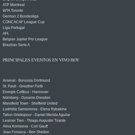
ATP Montreal
WTA Toronto
German 2 Bundesliga
CONCACAF League Cup
Liga Portugal
AFL
Belgian Jupiler Pro League
Brazilian Serie A
PRINCIPALES EVENTOS EN VIVO HOY
Arsenal - Borussia Dortmund
St. Pauli - Greuther Fürth
Energie Cottbus - Hannover
Nürnberg - Dynamo Dresden
Mansfield Town - Sheffield United
Ludmilla Samsonova - Elena Rybakina
Tallon Griekspoor - Daniel Merida Aguilar
Learner Tien - Thiago Augustin Tirante
Alina Korneeva - Cori Gauff
Joao Fonseca - Ben Shelton