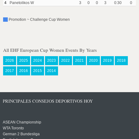
4
Panetolikos W
3
0
0
3
0:30
0
Promotion ~ Challenge Cup Women
All EHF European Cup Women Events By Years
2026
2025
2024
2023
2022
2021
2020
2019
2018
2017
2016
2015
2014
PRINCIPALES CONSEJOS DEPORTIVOS HOY
ASEAN Championship
WTA Toronto
German 2 Bundesliga