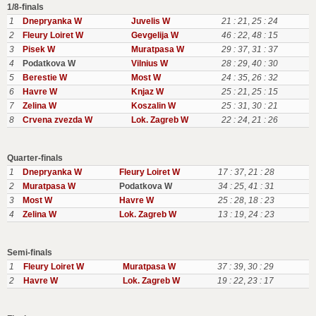
1/8-finals
1
Dnepryanka W
Juvelis W
21 : 21
,
25 : 24
2
Fleury Loiret W
Gevgelija W
46 : 22
,
48 : 15
3
Pisek W
Muratpasa W
29 : 37
,
31 : 37
4
Podatkova W
Vilnius W
28 : 29
,
40 : 30
5
Berestie W
Most W
24 : 35
,
26 : 32
6
Havre W
Knjaz W
25 : 21
,
25 : 15
7
Zelina W
Koszalin W
25 : 31
,
30 : 21
8
Crvena zvezda W
Lok. Zagreb W
22 : 24
,
21 : 26
Quarter-finals
1
Dnepryanka W
Fleury Loiret W
17 : 37
,
21 : 28
2
Muratpasa W
Podatkova W
34 : 25
,
41 : 31
3
Most W
Havre W
25 : 28
,
18 : 23
4
Zelina W
Lok. Zagreb W
13 : 19
,
24 : 23
Semi-finals
1
Fleury Loiret W
Muratpasa W
37 : 39
,
30 : 29
2
Havre W
Lok. Zagreb W
19 : 22
,
23 : 17