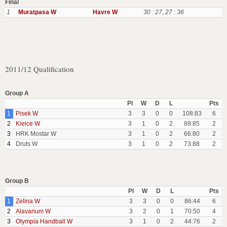
Final
1
Muratpasa W
Havre W
30 : 27
,
27 : 36
2011/12 Qualification
Group A
Pl
W
D
L
Pts
1
Pisek W
3
3
0
0
108:83
6
2
Kielce W
3
1
0
2
89:85
2
3
HRK Mostar W
3
1
0
2
66:80
2
4
Druts W
3
1
0
2
73:88
2
Group B
Pl
W
D
L
Pts
1
Zelina W
3
3
0
0
86:44
6
2
Alavarium W
3
2
0
1
70:50
4
3
Olympia Handball W
3
1
0
2
44:76
2