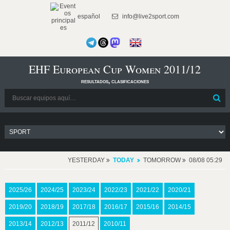
español
info@live2sport.com
EHF European Cup Women 2011/12
resultados, clasificaciones
YESTERDAY
TODAY
TOMORROW
08/08 05:29
2025/26
2024/25
2023/24
2022/23
2021/22
2020/21
2019/20
2018/19
2017/18
2016/17
2015/16
2014/15
2013/14
2012/13
2011/12
2010/11