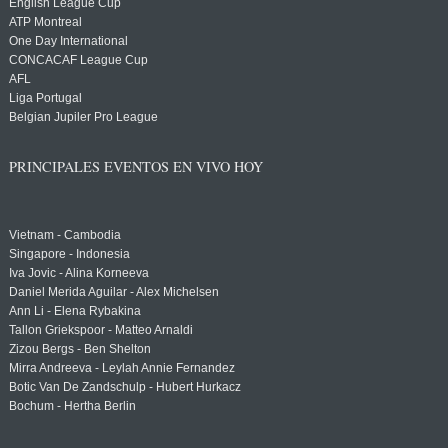
English League Cup
ATP Montreal
One Day International
CONCACAF League Cup
AFL
Liga Portugal
Belgian Jupiler Pro League
PRINCIPALES EVENTOS EN VIVO HOY
Vietnam - Cambodia
Singapore - Indonesia
Iva Jovic - Alina Korneeva
Daniel Merida Aguilar - Alex Michelsen
Ann Li - Elena Rybakina
Tallon Griekspoor - Matteo Arnaldi
Zizou Bergs - Ben Shelton
Mirra Andreeva - Leylah Annie Fernandez
Botic Van De Zandschulp - Hubert Hurkacz
Bochum - Hertha Berlin