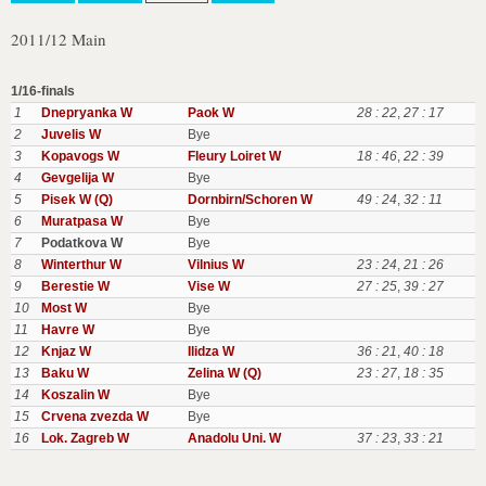
2011/12 Main
1/16-finals
1
Dnepryanka W
Paok W
28 : 22
,
27 : 17
2
Juvelis W
Bye
3
Kopavogs W
Fleury Loiret W
18 : 46
,
22 : 39
4
Gevgelija W
Bye
5
Pisek W (Q)
Dornbirn/Schoren W
49 : 24
,
32 : 11
6
Muratpasa W
Bye
7
Podatkova W
Bye
8
Winterthur W
Vilnius W
23 : 24
,
21 : 26
9
Berestie W
Vise W
27 : 25
,
39 : 27
10
Most W
Bye
11
Havre W
Bye
12
Knjaz W
Ilidza W
36 : 21
,
40 : 18
13
Baku W
Zelina W (Q)
23 : 27
,
18 : 35
14
Koszalin W
Bye
15
Crvena zvezda W
Bye
16
Lok. Zagreb W
Anadolu Uni. W
37 : 23
,
33 : 21