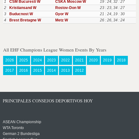
1
CSM Bucuresti W
CSKA Moscow W
19 : 24
,
32 : 27
2
Kristiansand W
Rostov-Don W
23 : 23
,
34 : 27
3
Buducnost W
Gyor W
21 : 24
,
19 : 30
4
Brest Bretagne W
Metz W
26 : 26
,
34 : 24
All EHF Champions League Women Events By Years
2026
2025
2024
2023
2022
2021
2020
2019
2018
2017
2016
2015
2014
2013
2012
PRINCIPALES CONSEJOS DEPORTIVOS HOY
ASEAN Championship
WTA Toronto
German 2 Bundesliga