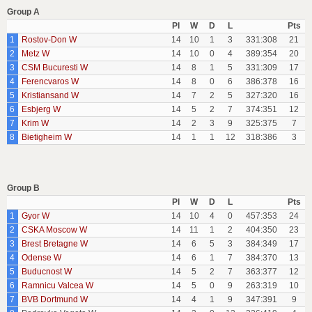
Group A
Pl
W
D
L
Pts
1
Rostov-Don W
14
10
1
3
331:308
21
2
Metz W
14
10
0
4
389:354
20
3
CSM Bucuresti W
14
8
1
5
331:309
17
4
Ferencvaros W
14
8
0
6
386:378
16
5
Kristiansand W
14
7
2
5
327:320
16
6
Esbjerg W
14
5
2
7
374:351
12
7
Krim W
14
2
3
9
325:375
7
8
Bietigheim W
14
1
1
12
318:386
3
Group B
Pl
W
D
L
Pts
1
Gyor W
14
10
4
0
457:353
24
2
CSKA Moscow W
14
11
1
2
404:350
23
3
Brest Bretagne W
14
6
5
3
384:349
17
4
Odense W
14
6
1
7
384:370
13
5
Buducnost W
14
5
2
7
363:377
12
6
Ramnicu Valcea W
14
5
0
9
263:319
10
7
BVB Dortmund W
14
4
1
9
347:391
9