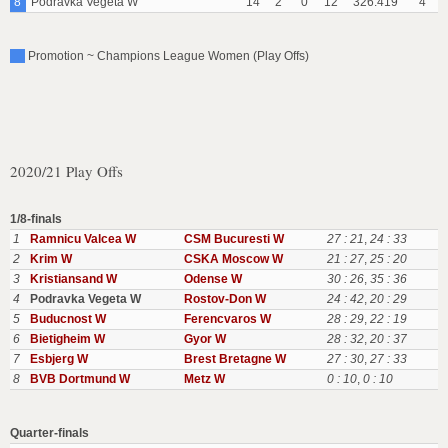
8
Podravka Vegeta W
14
2
0
12
326:419
4
Promotion ~ Champions League Women (Play Offs)
2020/21 Play Offs
1/8-finals
1
Ramnicu Valcea W
CSM Bucuresti W
27 : 21
,
24 : 33
2
Krim W
CSKA Moscow W
21 : 27
,
25 : 20
3
Kristiansand W
Odense W
30 : 26
,
35 : 36
4
Podravka Vegeta W
Rostov-Don W
24 : 42
,
20 : 29
5
Buducnost W
Ferencvaros W
28 : 29
,
22 : 19
6
Bietigheim W
Gyor W
28 : 32
,
20 : 37
7
Esbjerg W
Brest Bretagne W
27 : 30
,
27 : 33
8
BVB Dortmund W
Metz W
0 : 10
,
0 : 10
Quarter-finals