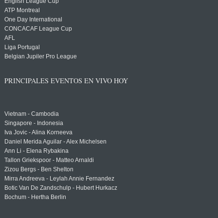
English League Cup
ATP Montreal
One Day International
CONCACAF League Cup
AFL
Liga Portugal
Belgian Jupiler Pro League
PRINCIPALES EVENTOS EN VIVO HOY
Vietnam - Cambodia
Singapore - Indonesia
Iva Jovic - Alina Korneeva
Daniel Merida Aguilar - Alex Michelsen
Ann Li - Elena Rybakina
Tallon Griekspoor - Matteo Arnaldi
Zizou Bergs - Ben Shelton
Mirra Andreeva - Leylah Annie Fernandez
Botic Van De Zandschulp - Hubert Hurkacz
Bochum - Hertha Berlin