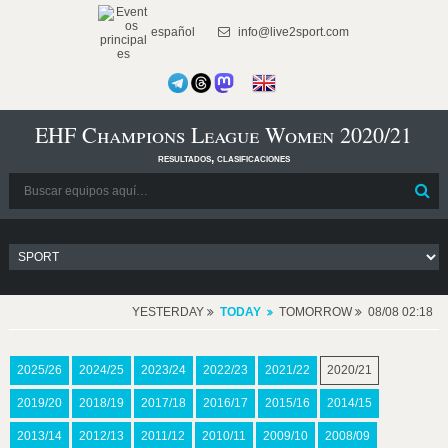
español
info@live2sport.com
EHF Champions League Women 2020/21
resultados, clasificaciones
YESTERDAY
TODAY
TOMORROW
08/08 02:18
2025/26
2024/25
2023/24
2022/23
2021/22
2020/21
2019/20
2018/19
2017/18
2016/17
2015/16
2014/15
2013/14
2012/13
2011/12
2010/11
2009/10
2008/09