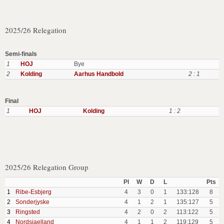
2025/26 Relegation
Semi-finals
1
HOJ
Bye
2
Kolding
Aarhus Handbold
2 : 1
Final
1
HOJ
Kolding
1 : 2
2025/26 Relegation Group
Pl
W
D
L
Pts
1
Ribe-Esbjerg
4
3
0
1
133:128
8
2
Sonderjyske
4
1
2
1
135:127
5
3
Ringsted
4
2
0
2
113:122
5
4
Nordsjaelland
4
1
1
2
119:129
5