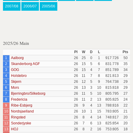
2007/08
2006/07
2005/06
2025/26 Main
Pl
W
D
L
Pts
1
Aalborg
26
25
0
1
917:726
50
2
Skanderborg AGF
26
15
5
6
831:778
35
3
GOG
26
15
4
7
851:789
34
4
Holstebro
26
11
7
8
821:813
29
5
Skjern
26
12
5
9
764:738
29
6
Mors
26
13
3
10
815:818
29
7
Bjerringbro/Silkeborg
26
11
5
10
805:795
27
8
Fredericia
26
11
2
13
805:825
24
9
Ribe-Esbjerg
26
9
4
13
788:816
22
10
Nordsjaelland
26
10
1
15
783:805
21
11
Ringsted
26
8
4
14
748:817
20
12
Sonderjyske
26
7
6
13
825:854
20
13
HOJ
26
8
2
16
753:805
18