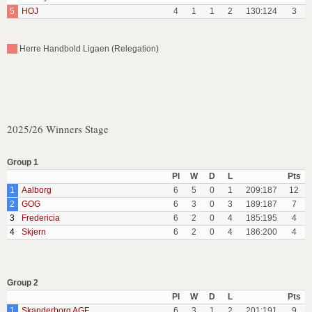
5
HOJ
4
1
1
2
130:124
3
Herre Handbold Ligaen (Relegation)
2025/26 Winners Stage
Group 1
Pl
W
D
L
Pts
1
Aalborg
6
5
0
1
209:187
12
2
GOG
6
3
0
3
189:187
7
3
Fredericia
6
2
0
4
185:195
4
4
Skjern
6
2
0
4
186:200
4
Group 2
Pl
W
D
L
Pts
1
Skanderborg AGF
6
3
1
2
201:191
9