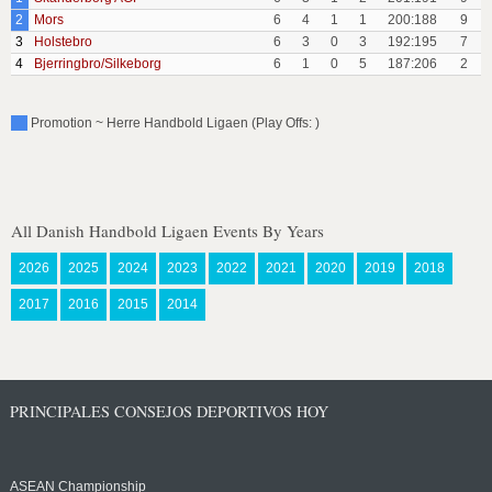
2
Mors
6
4
1
1
200:188
9
3
Holstebro
6
3
0
3
192:195
7
4
Bjerringbro/Silkeborg
6
1
0
5
187:206
2
Promotion ~ Herre Handbold Ligaen (Play Offs: )
All Danish Handbold Ligaen Events By Years
2026
2025
2024
2023
2022
2021
2020
2019
2018
2017
2016
2015
2014
PRINCIPALES CONSEJOS DEPORTIVOS HOY
ASEAN Championship