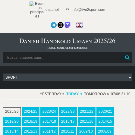
español
info@live2sport.com
Danish Handbold Ligaen 2025/26
resultados, clasificaciones
YESTERDAY
TODAY
TOMORROW
07/08 21:10
2025/26
2024/25
2023/24
2022/23
2021/22
2020/21
2019/20
2018/19
2017/18
2016/17
2015/16
2014/15
2013/14
2012/13
2011/12
2010/11
2009/10
2008/09