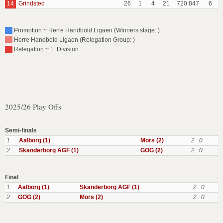
14
Grindsted
26
1
4
21
720:847
6
Promotion ~ Herre Handbold Ligaen (Winners stage: )
Herre Handbold Ligaen (Relegation Group: )
Relegation ~ 1. Division
2025/26 Play Offs
Semi-finals
1
Aalborg (1)
Mors (2)
2 : 0
2
Skanderborg AGF (1)
GOG (2)
2 : 0
Final
1
Aalborg (1)
Skanderborg AGF (1)
2 : 0
2
GOG (2)
Mors (2)
2 : 0