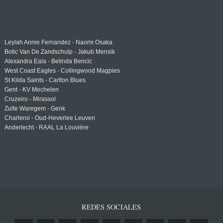
Leylah Annie Fernandez - Naomi Osaka
Botic Van De Zandschulp - Jakub Mensik
Alexandra Eala - Belinda Bencic
West Coast Eagles - Collingwood Magpies
St Kilda Saints - Carlton Blues
Gent - KV Mechelen
Cruzeiro - Mirassol
Zulte Waregem - Genk
Charleroi - Oud-Heverlee Leuven
Anderlecht - RAAL La Louvière
REDES SOCIALES