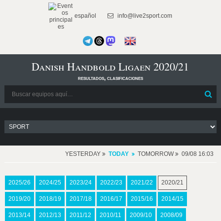
español
info@live2sport.com
Danish Handbold Ligaen 2020/21
resultados, clasificaciones
YESTERDAY
TODAY
TOMORROW
09/08 16:03
2025/26
2024/25
2023/24
2022/23
2021/22
2020/21
2019/20
2018/19
2017/18
2016/17
2015/16
2014/15
2013/14
2012/13
2011/12
2010/11
2009/10
2008/09