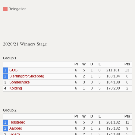
Relegation
2020/21 Winners Stage
Group 1
Pl
W
D
L
Pts
1
GOG
6
5
1
0
211:181
13
2
Bjerringbro/Silkeborg
6
2
1
3
188:184
6
3
Sonderjyske
6
3
0
3
184:188
6
4
Kolding
6
1
0
5
170:200
2
Group 2
Pl
W
D
L
Pts
1
Holstebro
6
5
0
1
201:182
11
2
Aalborg
6
3
1
2
195:182
9
3
Skjern
6
2
1
3
174:188
5