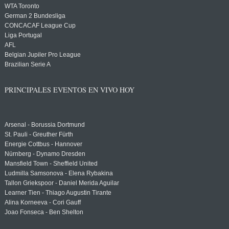
WTA Toronto
German 2 Bundesliga
CONCACAF League Cup
Liga Portugal
AFL
Belgian Jupiler Pro League
Brazilian Serie A
PRINCIPALES EVENTOS EN VIVO HOY
Arsenal - Borussia Dortmund
St. Pauli - Greuther Fürth
Energie Cottbus - Hannover
Nürnberg - Dynamo Dresden
Mansfield Town - Sheffield United
Ludmilla Samsonova - Elena Rybakina
Tallon Griekspoor - Daniel Merida Aguilar
Learner Tien - Thiago Augustin Tirante
Alina Korneeva - Cori Gauff
Joao Fonseca - Ben Shelton