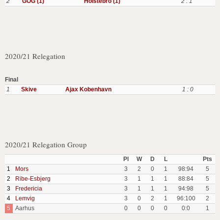
2
GOG (1)
Holstebro (1)
2 : 1
2020/21 Relegation
Final
1
Skive
Ajax Kobenhavn
1 : 0
2020/21 Relegation Group
Pl
W
D
L
Pts
1
Mors
3
2
0
1
98:94
5
2
Ribe-Esbjerg
3
1
1
1
88:84
5
3
Fredericia
3
1
1
1
94:98
5
4
Lemvig
3
0
2
1
96:100
2
5
Aarhus
0
0
0
0
0:0
1