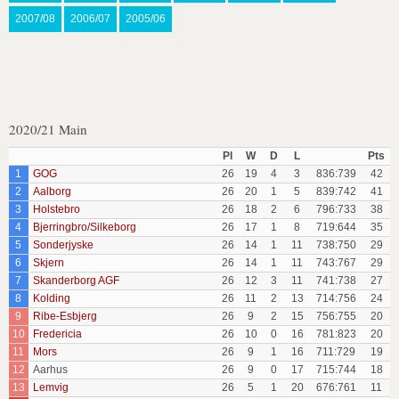
2007/08
2006/07
2005/06
2020/21 Main
Pl
W
D
L
Pts
1
GOG
26
19
4
3
836:739
42
2
Aalborg
26
20
1
5
839:742
41
3
Holstebro
26
18
2
6
796:733
38
4
Bjerringbro/Silkeborg
26
17
1
8
719:644
35
5
Sonderjyske
26
14
1
11
738:750
29
6
Skjern
26
14
1
11
743:767
29
7
Skanderborg AGF
26
12
3
11
741:738
27
8
Kolding
26
11
2
13
714:756
24
9
Ribe-Esbjerg
26
9
2
15
756:755
20
10
Fredericia
26
10
0
16
781:823
20
11
Mors
26
9
1
16
711:729
19
12
Aarhus
26
9
0
17
715:744
18
13
Lemvig
26
5
1
20
676:761
11