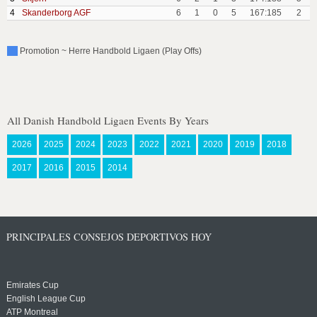
4
Skanderborg AGF
6
1
0
5
167:185
2
Promotion ~ Herre Handbold Ligaen (Play Offs)
All Danish Handbold Ligaen Events By Years
2026
2025
2024
2023
2022
2021
2020
2019
2018
2017
2016
2015
2014
PRINCIPALES CONSEJOS DEPORTIVOS HOY
Emirates Cup
English League Cup
ATP Montreal