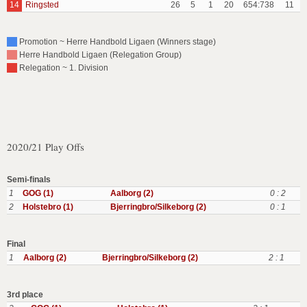
14
Ringsted
26
5
1
20
654:738
11
Promotion ~ Herre Handbold Ligaen (Winners stage)
Herre Handbold Ligaen (Relegation Group)
Relegation ~ 1. Division
2020/21 Play Offs
Semi-finals
1
GOG (1)
Aalborg (2)
0 : 2
2
Holstebro (1)
Bjerringbro/Silkeborg (2)
0 : 1
Final
1
Aalborg (2)
Bjerringbro/Silkeborg (2)
2 : 1
3rd place