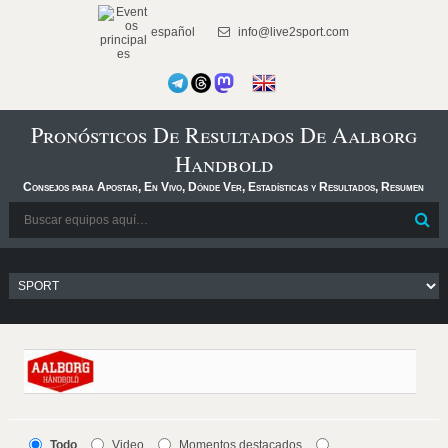
español
info@live2sport.com
Pronósticos De Resultados De Aalborg
Handbold
Consejos para Apostar, En Vivo, Dónde Ver, Estadísticas y Resultados, Resumen
Todo
Video
Momentos destacados