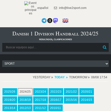
español
info@live2sport.com
Danish 1 Division Handball 2024/25
resultados, clasificaciones
YESTERDAY
TODAY
TOMORROW
08/08 17:54
2025/26
2024/25
2023/24
2022/23
2021/22
2020/21
2019/20
2018/19
2017/18
2016/17
2015/16
2014/15
2013/14
2012/13
2011/12
2010/11