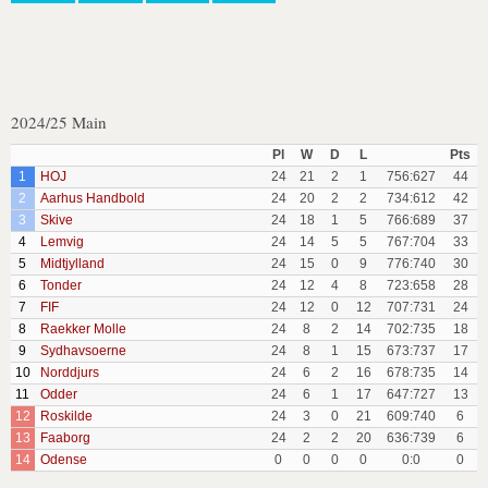
2024/25 Main
Pl
W
D
L
Pts
1
HOJ
24
21
2
1
756:627
44
2
Aarhus Handbold
24
20
2
2
734:612
42
3
Skive
24
18
1
5
766:689
37
4
Lemvig
24
14
5
5
767:704
33
5
Midtjylland
24
15
0
9
776:740
30
6
Tonder
24
12
4
8
723:658
28
7
FIF
24
12
0
12
707:731
24
8
Raekker Molle
24
8
2
14
702:735
18
9
Sydhavsoerne
24
8
1
15
673:737
17
10
Norddjurs
24
6
2
16
678:735
14
11
Odder
24
6
1
17
647:727
13
12
Roskilde
24
3
0
21
609:740
6
13
Faaborg
24
2
2
20
636:739
6
14
Odense
0
0
0
0
0:0
0