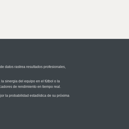
de datos rastrea resultados profesionales,
la sinergia del equipo en el fútbol o la
icadores de rendimiento en tiempo real.
r la probabilidad estadística de su próxima