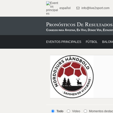
español
info@live2sport.com
Pronósticos De Resultado
Consejos para Apostar, En Vivo, Dónde Ver, Estadís
EVENTOS PRINCIPALES
FÚTBOL
BALON
Todo
Video
Momentos desta