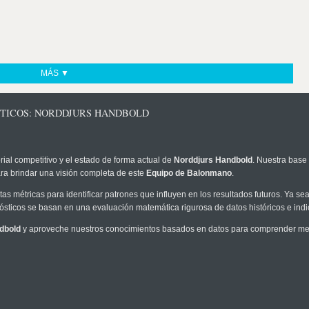
MÁS ▼
STICOS: NORDDJURS HANDBOLD
rial competitivo y el estado de forma actual de
Norddjurs Handbold
. Nuestra base 
ra brindar una visión completa de este
Equipo de Balonmano
.
as métricas para identificar patrones que influyen en los resultados futuros. Ya sea 
onósticos se basan en una evaluación matemática rigurosa de datos históricos e ind
dbold
y aproveche nuestros conocimientos basados en datos para comprender mejo