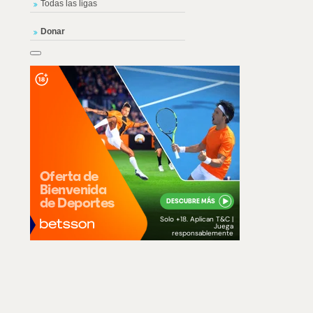
Todas las ligas
Donar