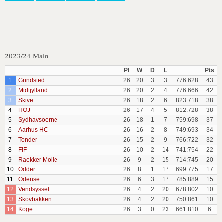
2023/24 Main
Pl
W
D
L
Pts
1
Grindsted
26
20
3
3
776:628
43
2
Midtjylland
26
20
2
4
776:666
42
3
Skive
26
18
2
6
823:718
38
4
HOJ
26
17
4
5
812:728
38
5
Sydhavsoerne
26
18
1
7
759:698
37
6
Aarhus HC
26
16
2
8
749:693
34
7
Tonder
26
15
2
9
766:722
32
8
FIF
26
10
2
14
741:754
22
9
Raekker Molle
26
9
2
15
714:745
20
10
Odder
26
8
1
17
699:775
17
11
Odense
26
6
3
17
785:889
15
12
Vendsyssel
26
4
2
20
678:802
10
13
Skovbakken
26
4
2
20
750:861
10
14
Koge
26
3
0
23
661:810
6