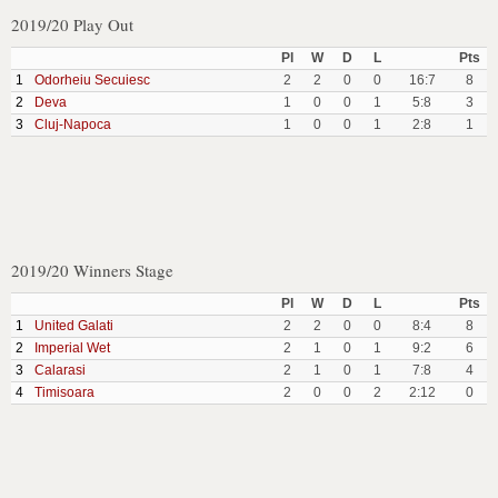
2019/20 Play Out
Pl
W
D
L
Pts
1
Odorheiu Secuiesc
2
2
0
0
16:7
8
2
Deva
1
0
0
1
5:8
3
3
Cluj-Napoca
1
0
0
1
2:8
1
2019/20 Winners Stage
Pl
W
D
L
Pts
1
United Galati
2
2
0
0
8:4
8
2
Imperial Wet
2
1
0
1
9:2
6
3
Calarasi
2
1
0
1
7:8
4
4
Timisoara
2
0
0
2
2:12
0