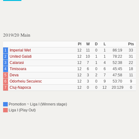
2019/20 Main
Pl
W
D
L
Pts
1
Imperial Wet
12
11
0
1
86:19
33
2
United Galati
12
10
1
1
78:22
31
3
Calarasi
12
7
1
4
52:38
22
4
Timisoara
12
6
0
6
45:45
18
5
Deva
12
3
2
7
47:58
11
6
Odorheiu Secuiesc
12
3
0
9
53:70
9
7
Cluj-Napoca
12
0
0
12
20:129
0
Promotion ~ Liga I (Winners stage)
Liga I (Play Out)