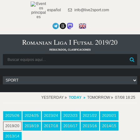
español
info@live2sport.com
Romanian Liga I Futsal 2019/20
resultados, clasificaciones
YESTERDAY
TODAY
TOMORROW
07/08 18:25
2025/26
2024/25
2023/24
2022/23
2021/22
2020/21
2019/20
2018/19
2017/18
2016/17
2015/16
2014/15
2013/14