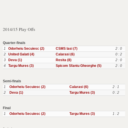
2014/15 Play Offs
Quarter-finals
1
Odorheiu Secuiesc (2)
CSMS Iasi (7)
2 : 0
2
United Galati (4)
Calarasi (6)
0 : 2
3
Deva (1)
Resita (8)
2 : 0
4
Targu Mures (3)
Spicom Sfantu Gheorghe (5)
2 : 0
Semi-finals
1
Odorheiu Secuiesc (2)
Calarasi (6)
2 : 1
2
Deva (1)
Targu Mures (3)
0 : 2
Final
1
Odorheiu Secuiesc (2)
Targu Mures (3)
1 : 2