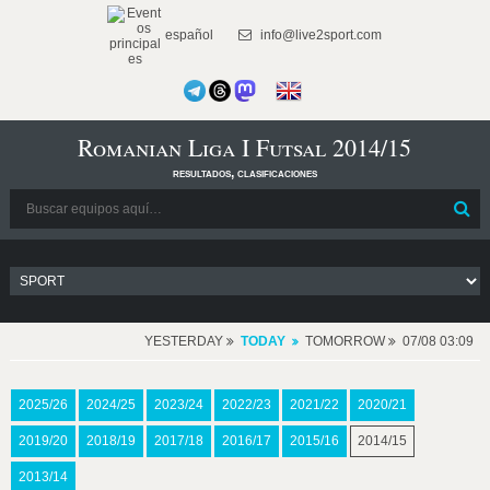
español
info@live2sport.com
Romanian Liga I Futsal 2014/15
resultados, clasificaciones
YESTERDAY
TODAY
TOMORROW
07/08 03:09
2025/26
2024/25
2023/24
2022/23
2021/22
2020/21
2019/20
2018/19
2017/18
2016/17
2015/16
2014/15
2013/14