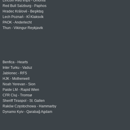
Lincoln Red Imps - Omonia
Red Bull Salzburg - Paphos
Hradec Králové - Beşiktaş
Lech Poznań - KÍ Klaksvík
PAOK - Anderlecht
Thun - Vikingur Reykjavik
Benfica - Hearts
Inter Turku - Vaduz
Jablonec - RFS
HJK - Motherwell
Noah Yerevan - Sion
Paide LM - Rapid Wien
CFR Cluj - Tromsø
Sheriff Tiraspol - St. Gallen
Raków Częstochowa - Hammarby
Dynamo Kyiv - Qarabağ Agdam