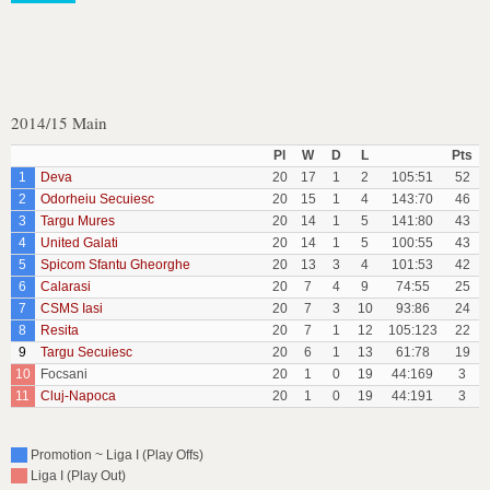
2014/15 Main
Pl
W
D
L
Pts
1
Deva
20
17
1
2
105:51
52
2
Odorheiu Secuiesc
20
15
1
4
143:70
46
3
Targu Mures
20
14
1
5
141:80
43
4
United Galati
20
14
1
5
100:55
43
5
Spicom Sfantu Gheorghe
20
13
3
4
101:53
42
6
Calarasi
20
7
4
9
74:55
25
7
CSMS Iasi
20
7
3
10
93:86
24
8
Resita
20
7
1
12
105:123
22
9
Targu Secuiesc
20
6
1
13
61:78
19
10
Focsani
20
1
0
19
44:169
3
11
Cluj-Napoca
20
1
0
19
44:191
3
Promotion ~ Liga I (Play Offs)
Liga I (Play Out)