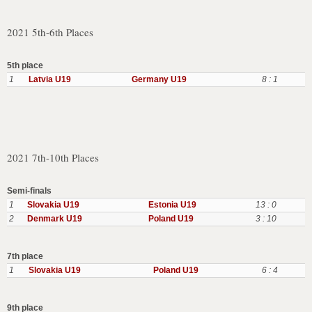
2021 5th-6th Places
5th place
1
Latvia U19
Germany U19
8 : 1
2021 7th-10th Places
Semi-finals
1
Slovakia U19
Estonia U19
13 : 0
2
Denmark U19
Poland U19
3 : 10
7th place
1
Slovakia U19
Poland U19
6 : 4
9th place