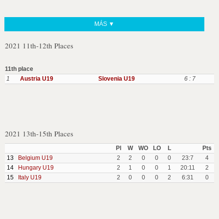
MÁS ▼
2021 11th-12th Places
11th place
1
Austria U19
Slovenia U19
6 : 7
2021 13th-15th Places
Pl
W
WO
LO
L
Pts
13
Belgium U19
2
2
0
0
0
23:7
4
14
Hungary U19
2
1
0
0
1
20:11
2
15
Italy U19
2
0
0
0
2
6:31
0