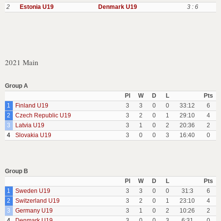
2
Estonia U19
Denmark U19
3 : 6
2021 Main
Group A
Pl
W
D
L
Pts
1
Finland U19
3
3
0
0
33:12
6
2
Czech Republic U19
3
2
0
1
29:10
4
3
Latvia U19
3
1
0
2
20:36
2
4
Slovakia U19
3
0
0
3
16:40
0
Group B
Pl
W
D
L
Pts
1
Sweden U19
3
3
0
0
31:3
6
2
Switzerland U19
3
2
0
1
23:10
4
3
Germany U19
3
1
0
2
10:26
2
4
Denmark U19
3
0
0
3
6:31
0