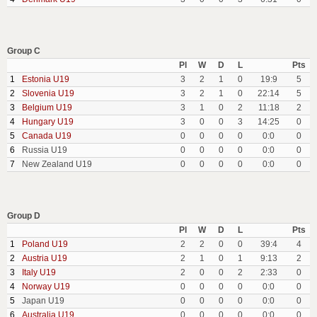
Group C
Pl
W
D
L
Pts
1
Estonia U19
3
2
1
0
19:9
5
2
Slovenia U19
3
2
1
0
22:14
5
3
Belgium U19
3
1
0
2
11:18
2
4
Hungary U19
3
0
0
3
14:25
0
5
Canada U19
0
0
0
0
0:0
0
6
Russia U19
0
0
0
0
0:0
0
7
New Zealand U19
0
0
0
0
0:0
0
Group D
Pl
W
D
L
Pts
1
Poland U19
2
2
0
0
39:4
4
2
Austria U19
2
1
0
1
9:13
2
3
Italy U19
2
0
0
2
2:33
0
4
Norway U19
0
0
0
0
0:0
0
5
Japan U19
0
0
0
0
0:0
0
6
Australia U19
0
0
0
0
0:0
0