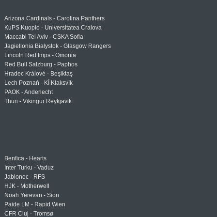
Arizona Cardinals - Carolina Panthers
KuPS Kuopio - Universitatea Craiova
Maccabi Tel Aviv - CSKA Sofia
Jagiellonia Białystok - Glasgow Rangers
Lincoln Red Imps - Omonia
Red Bull Salzburg - Paphos
Hradec Králové - Beşiktaş
Lech Poznań - KÍ Klaksvík
PAOK - Anderlecht
Thun - Vikingur Reykjavik
Benfica - Hearts
Inter Turku - Vaduz
Jablonec - RFS
HJK - Motherwell
Noah Yerevan - Sion
Paide LM - Rapid Wien
CFR Cluj - Tromsø