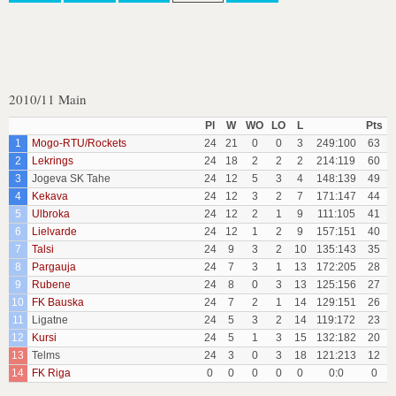
2010/11 Main
Pl
W
WO
LO
L
Pts
1
Mogo-RTU/Rockets
24
21
0
0
3
249:100
63
2
Lekrings
24
18
2
2
2
214:119
60
3
Jogeva SK Tahe
24
12
5
3
4
148:139
49
4
Kekava
24
12
3
2
7
171:147
44
5
Ulbroka
24
12
2
1
9
111:105
41
6
Lielvarde
24
12
1
2
9
157:151
40
7
Talsi
24
9
3
2
10
135:143
35
8
Pargauja
24
7
3
1
13
172:205
28
9
Rubene
24
8
0
3
13
125:156
27
10
FK Bauska
24
7
2
1
14
129:151
26
11
Ligatne
24
5
3
2
14
119:172
23
12
Kursi
24
5
1
3
15
132:182
20
13
Telms
24
3
0
3
18
121:213
12
14
FK Riga
0
0
0
0
0
0:0
0