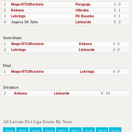
1
Mogo-RTU/Rockets
Pargauja
3 : 0
2
Kekava
Ulbroka
3 : 1
3
Lekrings
FK Bauska
3 : 1
4
Jogeva SK Tahe
Lielvarde
0 : 3
Semi-finals
1
Mogo-RTU/Rockets
Kekava
3 : 0
2
Lekrings
Lielvarde
3 : 0
Final
1
Mogo-RTU/Rockets
Lekrings
4 : 0
3rd place
2
Kekava
Lielvarde
6 : 14
All Latvian Elvi Liga Events By Years
2026
2025
2024
2023
2022
2021
2020
2019
2018