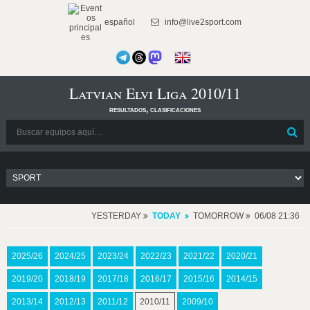
español
info@live2sport.com
Latvian Elvi Liga 2010/11
resultados, clasificaciones
YESTERDAY
TODAY
TOMORROW
06/08 21:36
2025/26
2024/25
2023/24
2022/23
2021/22
2020/21
2019/20
2018/19
2017/18
2016/17
2015/16
2014/15
2013/14
2012/13
2011/12
2010/11
2009/10