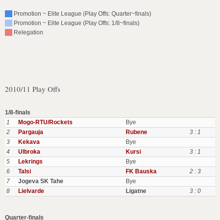
Promotion ~ Elite League (Play Offs: Quarter~finals)
Promotion ~ Elite League (Play Offs: 1/8~finals)
Relegation
2010/11 Play Offs
1/8-finals
1
Mogo-RTU/Rockets
Bye
2
Pargauja
Rubene
3 : 1
3
Kekava
Bye
4
Ulbroka
Kursi
3 : 1
5
Lekrings
Bye
6
Talsi
FK Bauska
2 : 3
7
Jogeva SK Tahe
Bye
8
Lielvarde
Ligatne
3 : 0
Quarter-finals