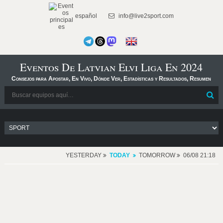
español
info@live2sport.com
Eventos De Latvian Elvi Liga En 2024
Consejos para Apostar, En Vivo, Dónde Ver, Estadísticas y Resultados, Resumen
YESTERDAY
TODAY
TOMORROW
06/08 21:18