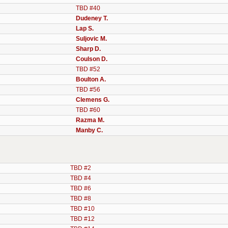
TBD #40
Dudeney T.
Lap S.
Suljovic M.
Sharp D.
Coulson D.
TBD #52
Boulton A.
TBD #56
Clemens G.
TBD #60
Razma M.
Manby C.
TBD #2
TBD #4
TBD #6
TBD #8
TBD #10
TBD #12