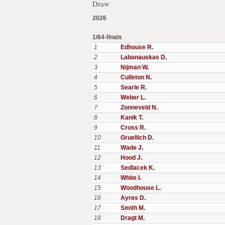
Draw
2026
1/64-finals
1
Edhouse R.
2
Labanauskas D.
3
Nijman W.
4
Culleton N.
5
Searle R.
6
Weber L.
7
Zonneveld N.
8
Kanik T.
9
Cross R.
10
Gruellich D.
11
Wade J.
12
Hood J.
13
Sedlacek K.
14
White I.
15
Woodhouse L.
16
Ayres D.
17
Smith M.
18
Dragt M.