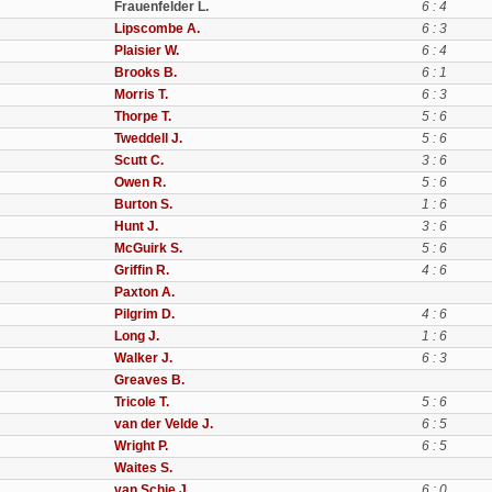
Frauenfelder L.
6 : 4
Lipscombe A.
6 : 3
Plaisier W.
6 : 4
Brooks B.
6 : 1
Morris T.
6 : 3
Thorpe T.
5 : 6
Tweddell J.
5 : 6
Scutt C.
3 : 6
Owen R.
5 : 6
Burton S.
1 : 6
Hunt J.
3 : 6
McGuirk S.
5 : 6
Griffin R.
4 : 6
Paxton A.
Pilgrim D.
4 : 6
Long J.
1 : 6
Walker J.
6 : 3
Greaves B.
Tricole T.
5 : 6
van der Velde J.
6 : 5
Wright P.
6 : 5
Waites S.
van Schie J.
6 : 0