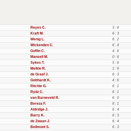
Reyes C.
3 : 6
Kraft M.
6 : 3
Wenig L.
6 : 2
Wickenden C.
6 : 4
Goffin C.
4 : 6
Mansell M.
0 : 6
Sykes T.
5 : 6
Meikle R.
1 : 6
de Graaf J.
6 : 3
Gotthardt K.
4 : 6
Ritchie G.
6 : 1
Rydz C.
6 : 1
van Barneveld R.
6 : 0
Bereza F.
6 : 1
Aldridge J.
6 : 4
Barry K.
6 : 3
de Zwaan J.
6 : 4
Bellmont S.
6 : 3