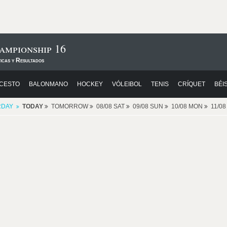
ampionship 16
icas y Resultados
CESTO
BALONMANO
HOCKEY
VÓLEIBOL
TENIS
CRÍQUET
BÉI
RDAY
TODAY
TOMORROW
08/08 SAT
09/08 SUN
10/08 MON
11/0