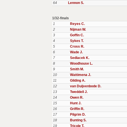
64
Lennon S.
1/32-finals
1
Reyes C.
2
Nijman W.
3
Goffin C.
4
Sykes T.
5
Cross R.
6
Wade J.
7
Sedlacek K.
8
Woodhouse L.
9
Smith M.
10
Wattimena J.
11
Gilding A.
12
van Duijvenbode D.
13
Tweddell J.
14
Owen R.
15
Hunt J.
16
Griffin R.
17
Pilgrim D.
18
Bunting S.
19
Tricole T.