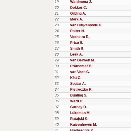
19
Wattimena J.
20
Dekker C.
21
Gilding A.
22
Merk A.
23
van Duijvenbode D.
24
Potter N.
25
Veenstra R.
26
Price S.
27
Smith R.
28
Leek A.
29
van Gerwen M.
30
Pratnemer B.
31
van Veen G.
32
Kist C.
33
Soutar A.
34
Pietreczko R.
35
Bunting S.
36
Ward H.
37
Gurney D.
38
Lukeman M.
39
Ratajski K.
40
Kuivenhoven M.
41
Huybrechts K.