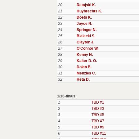
20
Ratajski K.
21
Huybrechts K.
22
Doets K.
23
Joyce R.
24
Springer N.
25
Bialecki S.
26
Clayton J.
27
O'Connor W.
28
Kenny N.
29
Kalter D. O.
30
Dolan B.
31
Menzies C.
32
Heta D.
1/16-finals
1
TBD #1
2
TBD #3
3
TBD #5
4
TBD #7
5
TBD #9
6
TBD #11