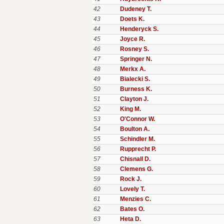
42
Dudeney T.
43
Doets K.
44
Henderyck S.
45
Joyce R.
46
Rosney S.
47
Springer N.
48
Merkx A.
49
Bialecki S.
50
Burness K.
51
Clayton J.
52
King M.
53
O'Connor W.
54
Boulton A.
55
Schindler M.
56
Rupprecht P.
57
Chisnall D.
58
Clemens G.
59
Rock J.
60
Lovely T.
61
Menzies C.
62
Bates O.
63
Heta D.