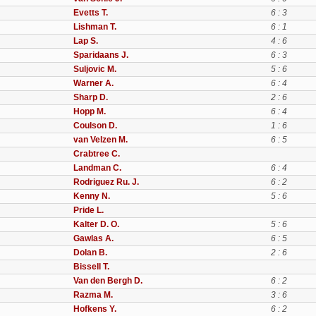
Evetts T.
6 : 3
Lishman T.
6 : 1
Lap S.
4 : 6
Sparidaans J.
6 : 3
Suljovic M.
5 : 6
Warner A.
6 : 4
Sharp D.
2 : 6
Hopp M.
6 : 4
Coulson D.
1 : 6
van Velzen M.
6 : 5
Crabtree C.
Landman C.
6 : 4
Rodriguez Ru. J.
6 : 2
Kenny N.
5 : 6
Pride L.
Kalter D. O.
5 : 6
Gawlas A.
6 : 5
Dolan B.
2 : 6
Bissell T.
Van den Bergh D.
6 : 2
Razma M.
3 : 6
Hofkens Y.
6 : 2