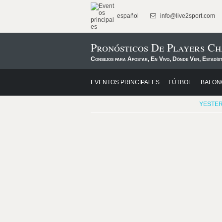
español
info@live2sport.com
Pronósticos De Players Ch
Consejos para Apostar, En Vivo, Dónde Ver, Estadíst
EVENTOS PRINCIPALES
FÚTBOL
BALON
YESTE