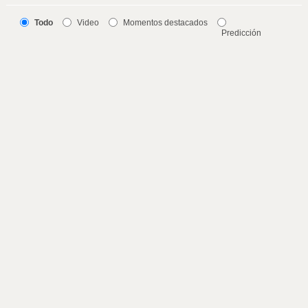
Todo
Video
Momentos destacados
Predicción