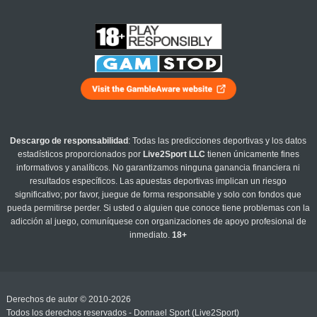
Descargo de responsabilidad
: Todas las predicciones deportivas y los datos
estadísticos proporcionados por
Live2Sport LLC
tienen únicamente fines
informativos y analíticos. No garantizamos ninguna ganancia financiera ni
resultados específicos. Las apuestas deportivas implican un riesgo
significativo; por favor, juegue de forma responsable y solo con fondos que
pueda permitirse perder. Si usted o alguien que conoce tiene problemas con la
adicción al juego, comuníquese con organizaciones de apoyo profesional de
inmediato.
18+
Derechos de autor © 2010-2026
Todos los derechos reservados - Donnael Sport (Live2Sport)