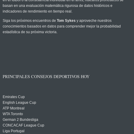
en el fútbol o la consistencia individual en el tenis, nuestros pronósticos se
basan en una evaluación matemática rigurosa de datos históricos e
indicadores de rendimiento en tiempo real.
Siga los próximos encuentros de
Tom Sykes
y aproveche nuestros
conocimientos basados en datos para comprender mejor la probabilidad
estadística de su próxima victoria.
PRINCIPALES CONSEJOS DEPORTIVOS HOY
Emirates Cup
English League Cup
ATP Montreal
WTA Toronto
German 2 Bundesliga
CONCACAF League Cup
Liga Portugal