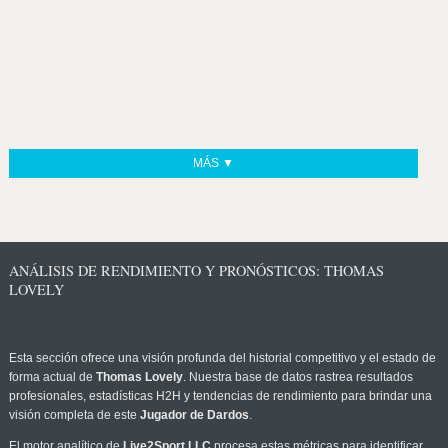
MÁS ▼
ANÁLISIS DE RENDIMIENTO Y PRONÓSTICOS: THOMAS
LOVELY
Esta sección ofrece una visión profunda del historial competitivo y el estado de
forma actual de
Thomas Lovely
. Nuestra base de datos rastrea resultados
profesionales, estadísticas H2H y tendencias de rendimiento para brindar una
visión completa de este
Jugador de Dardos
.
El motor analítico de
Live2Sport LLC
procesa estas métricas para identificar