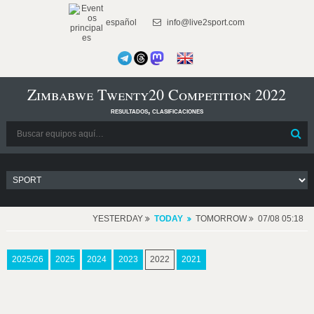
español
info@live2sport.com
Zimbabwe Twenty20 Competition 2022
resultados, clasificaciones
YESTERDAY
TODAY
TOMORROW
07/08 05:18
2025/26
2025
2024
2023
2022
2021