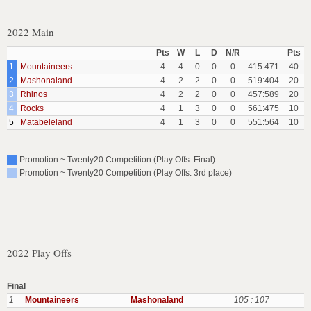
2022 Main
Pts
W
L
D
N/R
Pts
1
Mountaineers
4
4
0
0
0
415:471
40
2
Mashonaland
4
2
2
0
0
519:404
20
3
Rhinos
4
2
2
0
0
457:589
20
4
Rocks
4
1
3
0
0
561:475
10
5
Matabeleland
4
1
3
0
0
551:564
10
Promotion ~ Twenty20 Competition (Play Offs: Final)
Promotion ~ Twenty20 Competition (Play Offs: 3rd place)
2022 Play Offs
Final
1
Mountaineers
Mashonaland
105 : 107