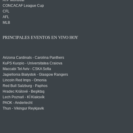
ATP Montreal
CONCACAF League Cup
CFL
AFL
MLB
PRINCIPALES EVENTOS EN VIVO HOY
Arizona Cardinals - Carolina Panthers
KuPS Kuopio - Universitatea Craiova
Maccabi Tel Aviv - CSKA Sofia
Jagiellonia Białystok - Glasgow Rangers
Lincoln Red Imps - Omonia
Red Bull Salzburg - Paphos
Hradec Králové - Beşiktaş
Lech Poznań - KÍ Klaksvík
PAOK - Anderlecht
Thun - Vikingur Reykjavik