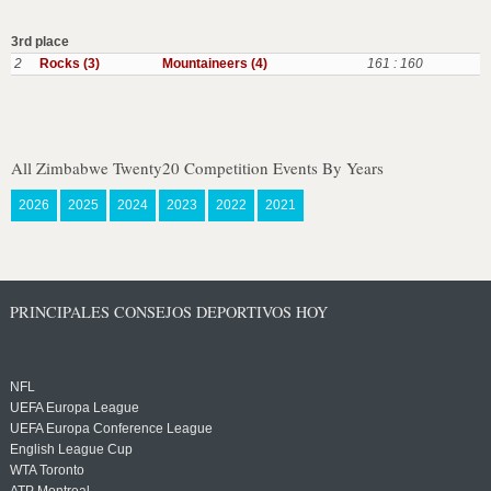
3rd place
2
Rocks (3)
Mountaineers (4)
161 : 160
All Zimbabwe Twenty20 Competition Events By Years
2026
2025
2024
2023
2022
2021
PRINCIPALES CONSEJOS DEPORTIVOS HOY
NFL
UEFA Europa League
UEFA Europa Conference League
English League Cup
WTA Toronto