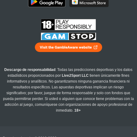
Descargo de responsabilidad
: Todas las predicciones deportivas y los datos
estadísticos proporcionados por
Live2Sport LLC
tienen únicamente fines
informativos y analíticos. No garantizamos ninguna ganancia financiera ni
resultados específicos. Las apuestas deportivas implican un riesgo
significativo; por favor, juegue de forma responsable y solo con fondos que
pueda permitirse perder. Si usted o alguien que conoce tiene problemas con la
adicción al juego, comuníquese con organizaciones de apoyo profesional de
inmediato.
18+