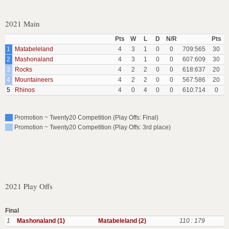
2021 Main
Pts
W
L
D
N/R
Pts
1
Matabeleland
4
3
1
0
0
709:565
30
2
Mashonaland
4
3
1
0
0
607:609
30
3
Rocks
4
2
2
0
0
618:637
20
4
Mountaineers
4
2
2
0
0
567:586
20
5
Rhinos
4
0
4
0
0
610:714
0
Promotion ~ Twenty20 Competition (Play Offs: Final)
Promotion ~ Twenty20 Competition (Play Offs: 3rd place)
2021 Play Offs
Final
1
Mashonaland (1)
Matabeleland (2)
110 : 179