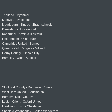
Thailand - Myanmar
Malaysia - Philippines
Magdeburg - Eintracht Braunschweig
Darmstadt - Holstein Kiel
Karlsruher - Arminia Bielefeld
Heidenheim - Osnabrück
Cambridge United - Barnet
Queens Park Rangers - Millwall
Derby County - Lincoln City
Barnsley - Wigan Athletic
Stockport County - Doncaster Rovers
West Ham United - Portsmouth
Burnley - Notts County
Leyton Orient - Oxford United
Fleetwood Town - Chesterfield
Sheffield Wednesday - Bolton Wanderers