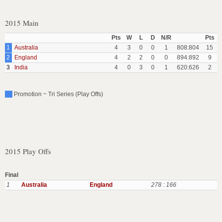
2015 Main
Pts
W
L
D
N/R
Pts
1
Australia
4
3
0
0
1
808:804
15
2
England
4
2
2
0
0
894:892
9
3
India
4
0
3
0
1
620:626
2
Promotion ~ Tri Series (Play Offs)
2015 Play Offs
Final
1
Australia
England
278 : 166