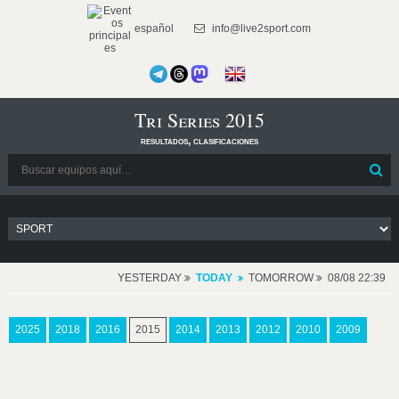
español
info@live2sport.com
Tri Series 2015
resultados, clasificaciones
YESTERDAY
TODAY
TOMORROW
08/08 22:39
2025
2018
2016
2015
2014
2013
2012
2010
2009