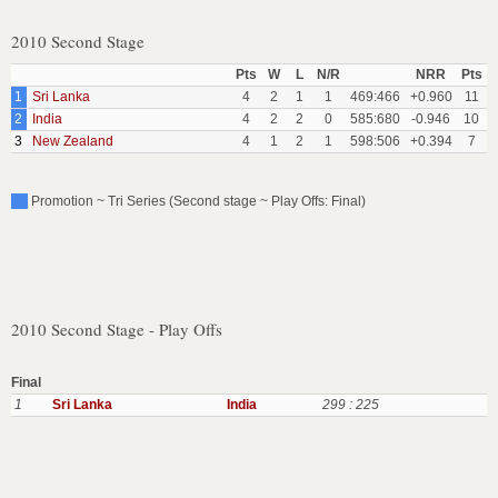
2010 Second Stage
Pts
W
L
N/R
NRR
Pts
1
Sri Lanka
4
2
1
1
469:466
+0.960
11
2
India
4
2
2
0
585:680
-0.946
10
3
New Zealand
4
1
2
1
598:506
+0.394
7
Promotion ~ Tri Series (Second stage ~ Play Offs: Final)
2010 Second Stage - Play Offs
Final
1
Sri Lanka
India
299 : 225