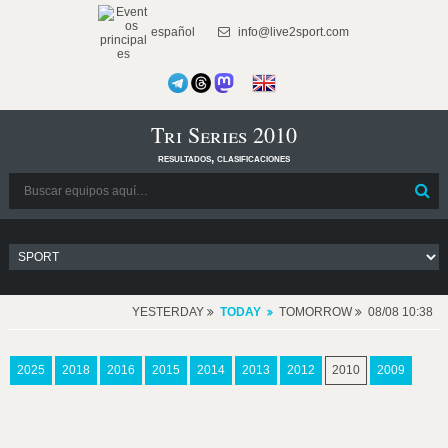
español
info@live2sport.com
Tri Series 2010
resultados, clasificaciones
YESTERDAY
TODAY
TOMORROW
08/08 10:38
2025
2018
2016
2015
2014
2013
2012
2010
2009