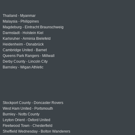
Thailand - Myanmar
Malaysia - Philippines
Magdeburg - Eintracht Braunschweig
Darmstadt - Holstein Kiel
Karlsruher - Arminia Bielefeld
Heidenheim - Osnabrück
Cambridge United - Barnet
Queens Park Rangers - Millwall
Derby County - Lincoln City
Barnsley - Wigan Athletic
Stockport County - Doncaster Rovers
West Ham United - Portsmouth
Burnley - Notts County
Leyton Orient - Oxford United
Fleetwood Town - Chesterfield
Sheffield Wednesday - Bolton Wanderers