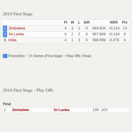
2010 First Stage
Pl
W
L
N/R
NRR
Pts
1
Zimbabwe
4
3
1
0
844:834
+0.214
13
2
Sri Lanka
4
2
2
0
867:869
+0.104
9
3
India
4
1
3
0
990:998
-0.278
4
Promotion ~ Tri Series (First stage ~ Play Offs: Final)
2010 First Stage - Play Offs
Final
1
Zimbabwe
Sri Lanka
199 : 203