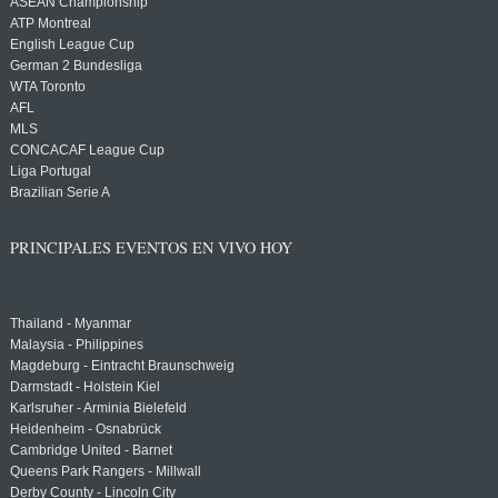
ASEAN Championship
ATP Montreal
English League Cup
German 2 Bundesliga
WTA Toronto
AFL
MLS
CONCACAF League Cup
Liga Portugal
Brazilian Serie A
PRINCIPALES EVENTOS EN VIVO HOY
Thailand - Myanmar
Malaysia - Philippines
Magdeburg - Eintracht Braunschweig
Darmstadt - Holstein Kiel
Karlsruher - Arminia Bielefeld
Heidenheim - Osnabrück
Cambridge United - Barnet
Queens Park Rangers - Millwall
Derby County - Lincoln City