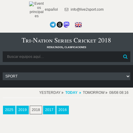
español
info@live2sport.com
Tri-Nation Series Cricket 2018
resultados, clasificaciones
YESTERDAY
TODAY
TOMORROW
08/08 08:16
2025
2019
2018
2017
2016