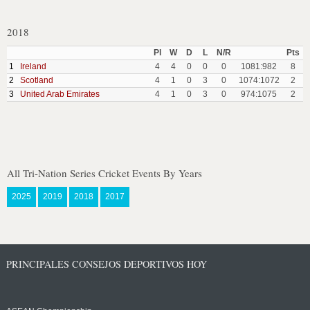
2018
Pl
W
D
L
N/R
Pts
1
Ireland
4
4
0
0
0
1081:982
8
2
Scotland
4
1
0
3
0
1074:1072
2
3
United Arab Emirates
4
1
0
3
0
974:1075
2
All Tri-Nation Series Cricket Events By Years
2025
2019
2018
2017
PRINCIPALES CONSEJOS DEPORTIVOS HOY