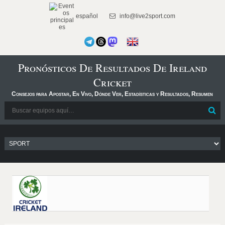
español
info@live2sport.com
Pronósticos De Resultados De Ireland
Cricket
Consejos para Apostar, En Vivo, Dónde Ver, Estadísticas y Resultados, Resumen