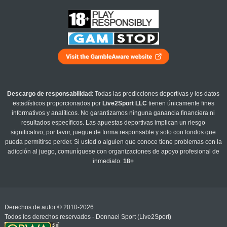
Descargo de responsabilidad
: Todas las predicciones deportivas y los datos
estadísticos proporcionados por
Live2Sport LLC
tienen únicamente fines
informativos y analíticos. No garantizamos ninguna ganancia financiera ni
resultados específicos. Las apuestas deportivas implican un riesgo
significativo; por favor, juegue de forma responsable y solo con fondos que
pueda permitirse perder. Si usted o alguien que conoce tiene problemas con la
adicción al juego, comuníquese con organizaciones de apoyo profesional de
inmediato.
18+
Derechos de autor © 2010-2026
Todos los derechos reservados - Donnael Sport (Live2Sport)