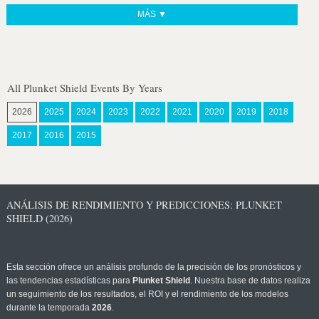
MÁS ▼
All Plunket Shield Events By Years
2026
2025
2024
2023
2022
2021
2020
2019
2018
2017
2016
2015
ANÁLISIS DE RENDIMIENTO Y PREDICCIONES: PLUNKET
SHIELD (2026)
Esta sección ofrece un análisis profundo de la precisión de los pronósticos y
las tendencias estadísticas para
Plunket Shield
. Nuestra base de datos realiza
un seguimiento de los resultados, el ROI y el rendimiento de los modelos
durante la temporada
2026
.