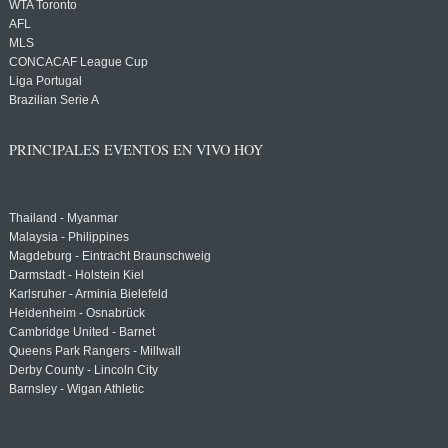
WTA Toronto
AFL
MLS
CONCACAF League Cup
Liga Portugal
Brazilian Serie A
PRINCIPALES EVENTOS EN VIVO HOY
Thailand - Myanmar
Malaysia - Philippines
Magdeburg - Eintracht Braunschweig
Darmstadt - Holstein Kiel
Karlsruher - Arminia Bielefeld
Heidenheim - Osnabrück
Cambridge United - Barnet
Queens Park Rangers - Millwall
Derby County - Lincoln City
Barnsley - Wigan Athletic