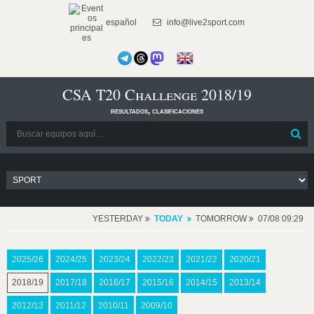
español
info@live2sport.com
CSA T20 Challenge 2018/19
resultados, clasificaciones
YESTERDAY
TODAY
TOMORROW
07/08 09:29
2025/26
2024/25
2023/24
2022/23
2021/22
2020/21
2018/19
2017/18
2016/17
2015/16
2014/15
2013/14
2012/13
2011/12
2010/11
2009/10