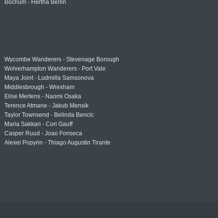
Bochum - Hertha Berlin
Wycombe Wanderers - Stevenage Borough
Wolverhampton Wanderers - Port Vale
Maya Joint - Ludmilla Samsonova
Middlesbrough - Wrexham
Elise Mertens - Naomi Osaka
Terence Atmane - Jakub Mensik
Taylor Townsend - Belinda Bencic
Maria Sakkari - Cori Gauff
Casper Ruud - Joao Fonseca
Alexei Popyrin - Thiago Augustin Tirante