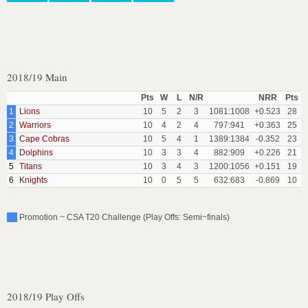
2018/19 Main
Pts
W
L
N/R
NRR
Pts
1
Lions
10
5
2
3
1081:1008
+0.523
28
2
Warriors
10
4
2
4
797:941
+0.363
25
3
Cape Cobras
10
5
4
1
1389:1384
-0.352
23
4
Dolphins
10
3
3
4
882:909
+0.226
21
5
Titans
10
3
4
3
1200:1056
+0.151
19
6
Knights
10
0
5
5
632:683
-0.869
10
Promotion ~ CSA T20 Challenge (Play Offs: Semi~finals)
2018/19 Play Offs