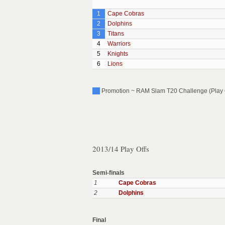
1
Cape Cobras
2
Dolphins
3
Titans
4
Warriors
5
Knights
6
Lions
Promotion ~ RAM Slam T20 Challenge (Play 
2013/14 Play Offs
Semi-finals
1
Cape Cobras
2
Dolphins
Final