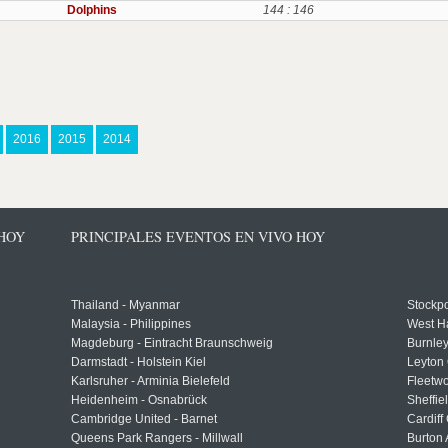
Dolphins
144 : 146
2016
2015
2014
 HOY
PRINCIPALES EVENTOS EN VIVO HOY
Thailand - Myanmar
Stockpo
Malaysia - Philippines
West H
Magdeburg - Eintracht Braunschweig
Burnley
Darmstadt - Holstein Kiel
Leyton 
Karlsruher - Arminia Bielefeld
Fleetwo
Heidenheim - Osnabrück
Sheffi
Cambridge United - Barnet
Cardiff
Queens Park Rangers - Millwall
Burton 