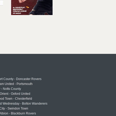
rt County - Doncaster Rovers
am United - Portsmouth
 - Notts County
Orient - Oxford United
od Town - Chesterfield
eld Wednesday - Bolton Wanderers
 City - Swindon Town
Albion - Blackburn Rovers