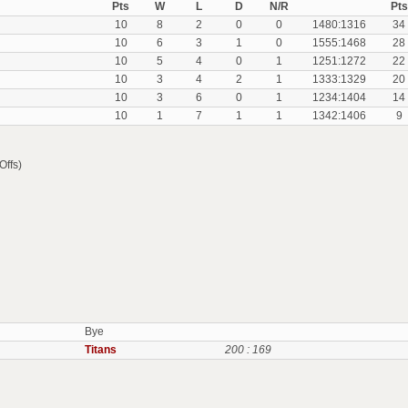
Pts
W
L
D
N/R
Pts
10
8
2
0
0
1480:1316
34
10
6
3
1
0
1555:1468
28
10
5
4
0
1
1251:1272
22
10
3
4
2
1
1333:1329
20
10
3
6
0
1
1234:1404
14
10
1
7
1
1
1342:1406
9
Offs)
Bye
Titans
200 : 169