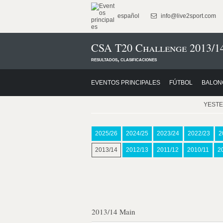
español
info@live2sport.com
CSA T20 Challenge 2013/1
resultados, clasificaciones
EVENTOS PRINCIPALES
FÚTBOL
BALON
YEST
2025/26
2024/25
2023/24
2022/23
2
2013/14
2012/13
2011/12
2010/11
2
2013/14 Main