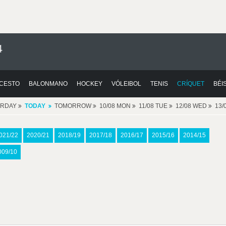
4
CESTO
BALONMANO
HOCKEY
VÓLEIBOL
TENIS
CRÍQUET
BÉI
ERDAY
TODAY
TOMORROW
10/08 MON
11/08 TUE
12/08 WED
13/
021/22
2020/21
2018/19
2017/18
2016/17
2015/16
2014/15
009/10